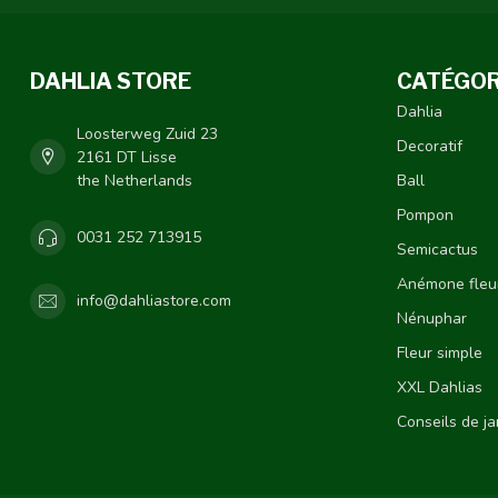
DAHLIA STORE
CATÉGOR
Dahlia
Loosterweg Zuid 23
Decoratif
2161 DT Lisse
the Netherlands
Ball
Pompon
0031 252 713915
Semicactus
Anémone fleu
info@dahliastore.com
Nénuphar
Fleur simple
XXL Dahlias
Conseils de j