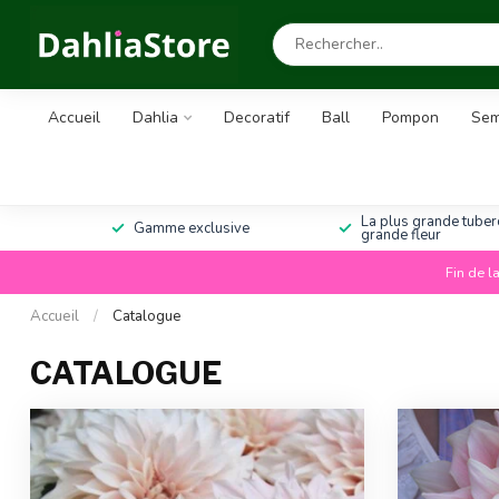
Accueil
Dahlia
Decoratif
Ball
Pompon
Sem
La plus grande tuberc
Gamme exclusive
grande fleur
Fin de l
Accueil
/
Catalogue
CATALOGUE