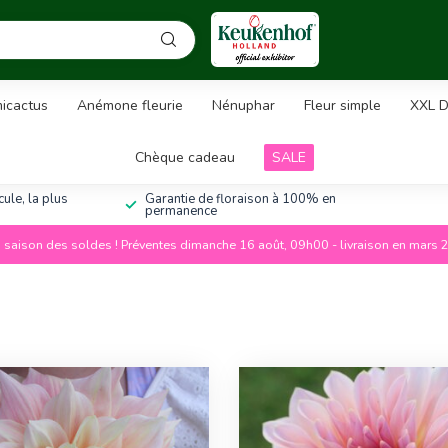
icactus
Anémone fleurie
Nénuphar
Fleur simple
XXL D
Chèque cadeau
SALE
ule, la plus
Garantie de floraison à 100% en
permanence
a saison des soldes ! Préventes dimanche 16 août, 09h00 - livraison en mars 