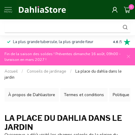
0
MENU
La plus grande tubercule, la plus grande fleur
Garantie de
4.6
/5
Fin de la saison des soldes ! Préventes dimanche 16 août, 09h00 -
livraison en mars 2027 !
Accueil
/
Conseils de jardinage
/
La place du dahlia dans le
jardin
À propos de Dahliastore
Termes et conditions
Politique de
LA PLACE DU DAHLIA DANS LE
JARDIN
Quiconque a déjà visité les champs colorés de la région du