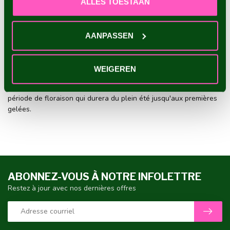
ALLES TOESTAAN
heures de soleil direct.
Assurez-vous d'avoir un sol bien drainé, riche en humus et
sans eau stagnante.
Recherchez un endroit à l'abri du vent, surtout pour les
AANPASSEN
variétés à grandes fleurs.
Respectez une distance de plantation suffisante pour que
l'air puisse circuler entre les feuilles.
WEIGEREN
En suivant ces conseils, vous créerez la base parfaite pour une
période de floraison qui durera du plein été jusqu'aux premières
gelées.
ABONNEZ-VOUS À NOTRE INFOLETTRE
Restez à jour avec nos dernières offres