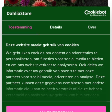
Toestemming
Details
Over
PROTECTION CONTRE LE VENT ET
STABILITÉ POUR LES GRANDES
VARIÉTÉS
Deze website maakt gebruik van cookies
Un autre aspect important dans le choix de l'emplacement est la
We gebruiken cookies om content en advertenties te
protection contre le vent. Comme de nombreuses variétés de
personaliseren, om functies voor social media te bieden
dahlias, telles que les impressionnants dahlias Dinnerplate,
en om ons websiteverkeer te analyseren. Ook delen we
deviennent très grandes et portent des têtes florales lourdes,
elles sont sensibles au vent. Un endroit abrité près d'un mur,
informatie over uw gebruik van onze site met onze
d'une clôture ou entre d'autres plantes vivaces robustes est
partners voor social media, adverteren en analyse. Deze
idéal. Vous éviterez ainsi que ces fières fleurs ne se brisent lors
partners kunnen deze gegevens combineren met andere
d'un orage d'été.
informatie die u aan ze heeft verstrekt of die ze hebben
verzameld op basis van uw gebruik van hun services.
CONSEILS POUR L'EMPLACEMENT IDÉAL
EN UN COUP D'ŒIL
Choisissez un endroit en plein soleil avec au moins six