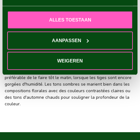
dessécher plus rapidement en cas de forte chaleur. Un
emplacement offrant une ombre légère pendant les heures les
plus chaudes de la journée aide à conserver la couleur sombre
ALLES TOESTAAN
plus longtemps.
PÉRIODE DE FLORAISON ET COUPE DU
AANPASSEN
DAHLIA NOIR
La floraison commence généralement en juillet et se poursuit
jusqu'aux premières gelées nocturnes. Pour garder la plante en
WEIGEREN
bonne santé, il est conseillé de retirer régulièrement les fleurs
fanées. Si vous souhaitez couper les dahlias pour un vase, il est
préférable de le faire tôt le matin, lorsque les tiges sont encore
gorgées d'humidité. Les tons sombres se marient bien dans les
compositions florales avec des couleurs contrastées claires ou
des tons d'automne chauds pour souligner la profondeur de la
couleur.