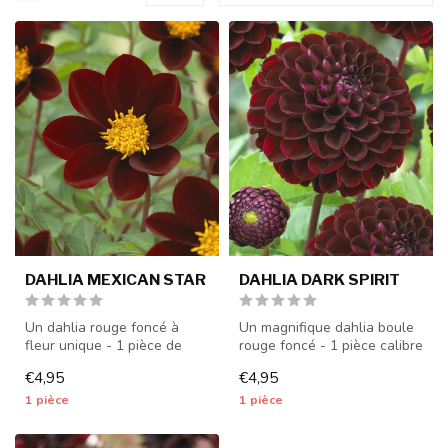
DAHLIA MEXICAN STAR
DAHLIA DARK SPIRIT
Un dahlia rouge foncé à
Un magnifique dahlia boule
fleur unique - 1 pièce de
rouge foncé - 1 pièce calibre
calibre I - les tubercules de
I - les tubercules de d...
€4,95
€4,95
...
1 pièce
1 pièce