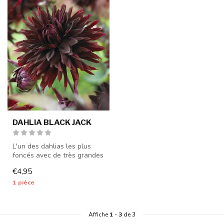
DAHLIA BLACK JACK
L'un des dahlias les plus
foncés avec de très grandes
fleurs - 1 pièce calibre I...
€4,95
1 pièce
Affiche
1
-
3
de 3