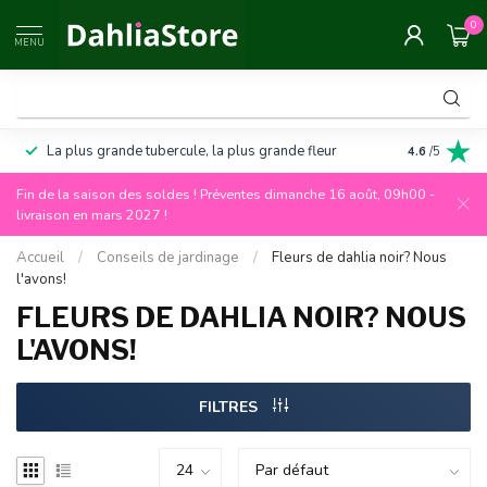
0
MENU
La plus grande tubercule, la plus grande fleur
Garantie de
4.6
/5
Fin de la saison des soldes ! Préventes dimanche 16 août, 09h00 -
livraison en mars 2027 !
Accueil
/
Conseils de jardinage
/
Fleurs de dahlia noir? Nous
l'avons!
FLEURS DE DAHLIA NOIR? NOUS
L'AVONS!
FILTRES