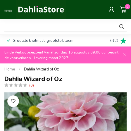
0
MENU
Grootste knolmaat, grootste bloem
Altijd 100%
4.6
/5
Einde Verkoopseizoen! Vanaf zondag 16 augustus 09:00 uur begint
de voorverkoop - levering maart 2027!
Home
/
Dahlia Wizard of Oz
Dahlia Wizard of Oz
(0)