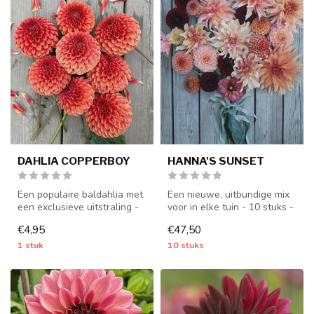
DAHLIA COPPERBOY
HANNA'S SUNSET
Een populaire baldahlia met
Een nieuwe, uitbundige mix
een exclusieve uitstraling -
voor in elke tuin - 10 stuks -
1 stuks maat I - dahlia...
dahliaknollen worden v...
€4,95
€47,50
1 stuk
10 stuks