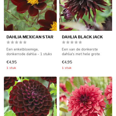
DAHLIA MEXICAN STAR
DAHLIA BLACK JACK
Een enkelbloemige,
Een van de donkerste
donkerrode dahlia - 1 stuks
dahlia's met hele grote
maat I - dahliaknollen
bloemen - 1 stuks maat I -
€4,95
€4,95
worden van...
dahliakn...
1 stuk
1 stuk