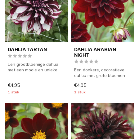
DAHLIA TARTAN
DAHLIA ARABIAN
NIGHT
Een grootbloemige dahlia
met een mooie en unieke
Een donkere, decoratieve
kleurencombinatie - 1 stuks
dahlia met grote bloemen -
maa...
1 stuks maat I - dahliaknoll...
€4,95
€4,95
1 stuk
1 stuk