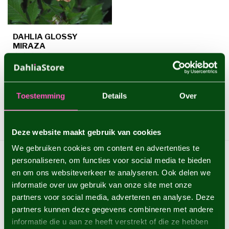
DAHLIA GLOSSY
MIRAZA
Een nieuwe dahlia met
unieke koperkleur - 1 stuks
maat I - dahliaknollen
€5,95
Toestemming
Details
Over
worden ...
1 stuk
Deze website maakt gebruik van cookies
Toon
1
-
11
van 11
We gebruiken cookies om content en advertenties te
personaliseren, om functies voor social media te bieden
en om ons websiteverkeer te analyseren. Ook delen we
informatie over uw gebruik van onze site met onze
partners voor social media, adverteren en analyse. Deze
partners kunnen deze gegevens combineren met andere
informatie die u aan ze heeft verstrekt of die ze hebben