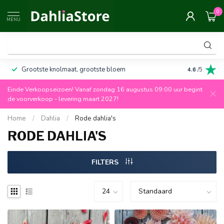
0
MENU
Grootste knolmaat, grootste bloem
Altijd 100%
4.6
/5
Einde Verkoopseizoen! Vanaf zondag 16 augustus 09:00 uur begint
de voorverkoop - levering maart 2027!
Home
/
Dahlia
/
Rode dahlia's
RODE DAHLIA'S
FILTERS