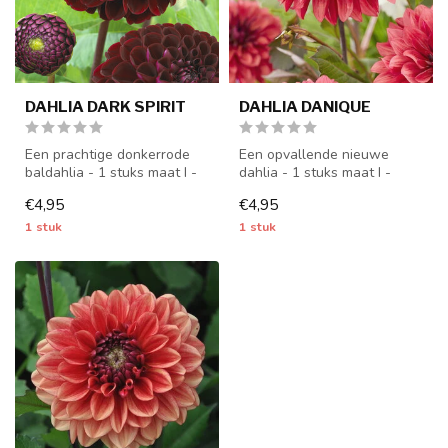
DAHLIA DARK SPIRIT
DAHLIA DANIQUE
Een prachtige donkerrode
Een opvallende nieuwe
baldahlia - 1 stuks maat I -
dahlia - 1 stuks maat I -
dahliaknollen worden vana...
dahliaknollen worden vanaf
€4,95
€4,95
half ...
1 stuk
1 stuk