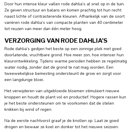
Door hun intense kleur vallen rode dahlia’s al snel op in de tuin.
Ze geven structuur en balans en komen prachtig tot hun recht
naast lichte of contrasterende kleuren. Afhankelijk van de soort
variëren rode dahlia’s van compacte planten van 40 centimeter
tot reuzen van meer dan één meter hoog.
VERZORGING VAN RODE DAHLIA’S
Rode dahlia’s gedijen het beste op een zonnige plek met goed
doorlatende, vruchtbare grond. Hoe meer zon, hoe intenser hun
kleurontwikkeling. Tijdens warme perioden hebben ze regelmatig
water nodig, zonder dat de grond te nat mag worden. Een
tweewekelijkse bemesting ondersteunt de groei en zorgt voor
een langdurige bloei.
Het verwijderen van uitgebloeide bloemen stimuleert nieuwe
knoppen en houdt de plant vol en productief. Hogere rassen kun
je het beste ondersteunen om te voorkomen dat de stelen
knikken bij wind of regen.
Na de eerste nachtvorst graaf je de knollen op. Laat ze goed
drogen en bewaar ze koel en donker tot het nieuwe seizoen.