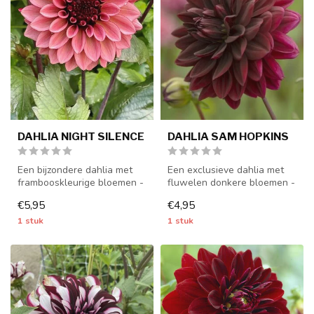
DAHLIA NIGHT SILENCE
DAHLIA SAM HOPKINS
Een bijzondere dahlia met
Een exclusieve dahlia met
frambooskleurige bloemen -
fluwelen donkere bloemen -
1 stuks maat I - dahliaknol...
1 stuks maat I - dahliaknol...
€5,95
€4,95
1 stuk
1 stuk