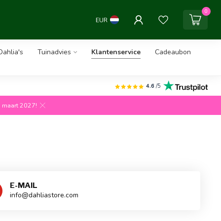
0
EUR
ahlia's
Tuinadvies
Klantenservice
Cadeaubon
4.6
/5
g maart 2027!
E-MAIL
info@dahliastore.com