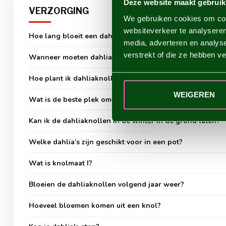
Deze website maakt gebruik
VERZORGING
We gebruiken cookies om cont
websiteverkeer te analyseren
Hoe lang bloeit een dahlia?
media, adverteren en analys
verstrekt of die ze hebben v
Wanneer moeten dahliaknollen de grond in?
Hoe plant ik dahliaknollen?
WEIGEREN
Wat is de beste plek om dahlia’s te planten?
Kan ik de dahliaknollen in de winter in de grond laten?
Welke dahlia’s zijn geschikt voor in een pot?
Wat is knolmaat I?
Bloeien de dahliaknollen volgend jaar weer?
Hoeveel bloemen komen uit een knol?