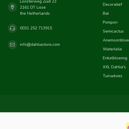
Loosterweg Zuid 23
Decoratief
2161 DT Lisse
the Netherlands
Bal
Pompon
0031 252 713915
Semicactus
Anemoonbloe
info@dahliastore.com
Waterlelie
Enkelbloemig
XXL Dahlia's
Tuinadvies