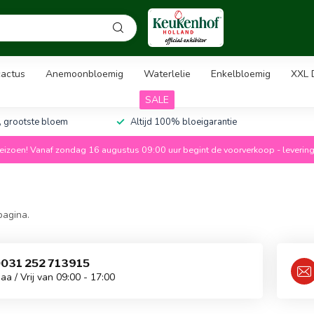
actus
Anemoonbloemig
Waterlelie
Enkelbloemig
XXL D
SALE
, grootste bloem
Altijd 100% bloeigarantie
izoen! Vanaf zondag 16 augustus 09:00 uur begint de voorverkoop - leverin
pagina.
031 252 713915
aa / Vrij van 09:00 - 17:00