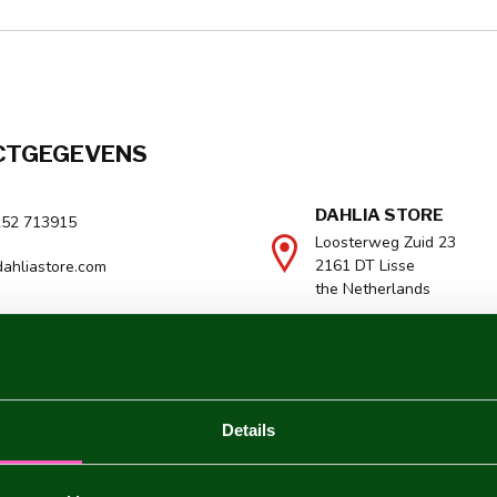
CTGEGEVENS
DAHLIA STORE
252 713915
Loosterweg Zuid 23
2161 DT Lisse
ahliastore.com
the Netherlands
Details