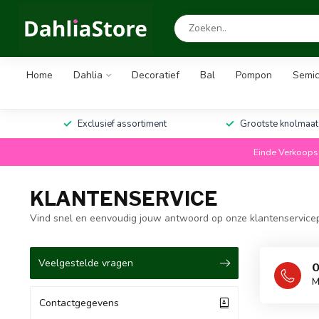
Home
Dahlia
Decoratief
Bal
Pompon
Semic
Exclusief assortiment
Grootste knolmaat
Einde Verkoopse
KLANTENSERVICE
Vind snel en eenvoudig jouw antwoord op onze klantenservice
Veelgestelde vragen
0
M
Contactgegevens