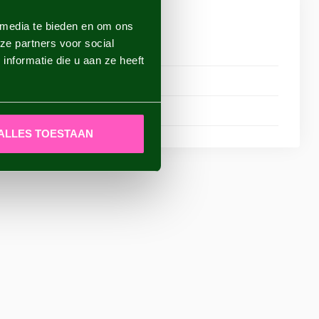
NDEN
 media te bieden en om ons
ze partners voor social
aknollen verstuurd?
nformatie die u aan ze heeft
t ik mijn bestelling binnen heb?
geopend?
ALLES TOESTAAN