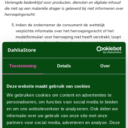
Verlengde bedenktijd voor producten, diensten en digitale inhoud
die niet op een materiële drager is geleverd bij niet informeren over
herroepingsrecht:
Indien de ondernemer de consument de wettelijk
verplichte informatie over het herroepingsrecht of het
modelformulier voor herroeping niet heeft verstrekt, loopt
de bedenktijd af twaalf maanden na het einde van de
oorspronkelijke, overeenkomstig de vorige leden van dit
artikel vastgestelde bedenktijd.
Indien de ondernemer de in het voorgaande lid bedoelde
Toestemming
Details
Over
informatie aan de consument heeft verstrekt binnen twaalf
maanden na de ingangsdatum van de oorspronkelijke
bedenktijd, verstrijkt de bedenktijd 14 dagen na de dag
waarop de consument die informatie heeft ontvangen.
Deze website maakt gebruik van cookies
We gebruiken cookies om content en advertenties te
personaliseren, om functies voor social media te bieden
Artikel 7
-
Verplichtingen van de consument tijdens de
en om ons websiteverkeer te analyseren. Ook delen we
bedenktijd
informatie over uw gebruik van onze site met onze
partners voor social media, adverteren en analyse. Deze
Tijdens de bedenktijd zal de consument zorgvuldig omgaan