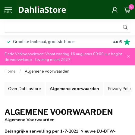
0
MENU
Grootste knolmaat, grootste bloem
Altijd 100%
4.6
/5
Einde Verkoopseizoen! Vanaf zondag 16 augustus 09:00 uur begint
de voorverkoop - levering maart 2027!
Home
/
Algemene voorwaarden
Over Dahliastore
Algemene voorwaarden
Privacy Policy
ALGEMENE VOORWAARDEN
Algemene Voorwaarden
Belangrijke aanvulling per 1-7-2021:
Nieuwe EU-BTW-