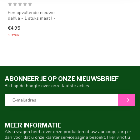
Een opvallende nieuwe
dahlia - 1 stuks maat I -
dahliaknollen worden vanaf
€4,95
half ...
1 stuk
ABONNEER JE OP ONZE NIEUWSBRIEF
Blijf op de hoogte over onze laatste acties
MEER INFORMATIE
Als u vragen heeft over onze producten of uw aankoop, zorg er
dan voor dat u onze klantenservicepagina bezoekt. Hier vindt u