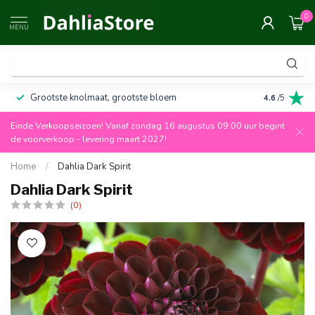
0
MENU
Grootste knolmaat, grootste bloem
Altijd 100%
4.6
/5
Einde Verkoopseizoen! Vanaf zondag 16 augustus 09:00 uur begint
de voorverkoop - levering maart 2027!
Home
/
Dahlia Dark Spirit
Dahlia Dark Spirit
(0)