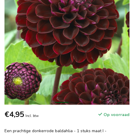
€4,95
Op voorraad
Incl. btw
Een prachtige donkerrode baldahlia - 1 stuks maat I -