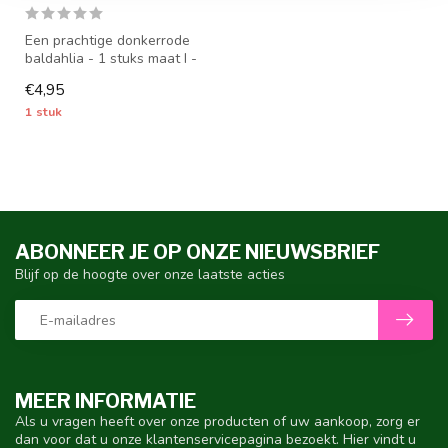
Een prachtige donkerrode
baldahlia - 1 stuks maat I -
dahliaknollen worden vana...
€4,95
1 stuk
ABONNEER JE OP ONZE NIEUWSBRIEF
Blijf op de hoogte over onze laatste acties
MEER INFORMATIE
Als u vragen heeft over onze producten of uw aankoop, zorg er
dan voor dat u onze klantenservicepagina bezoekt. Hier vindt u