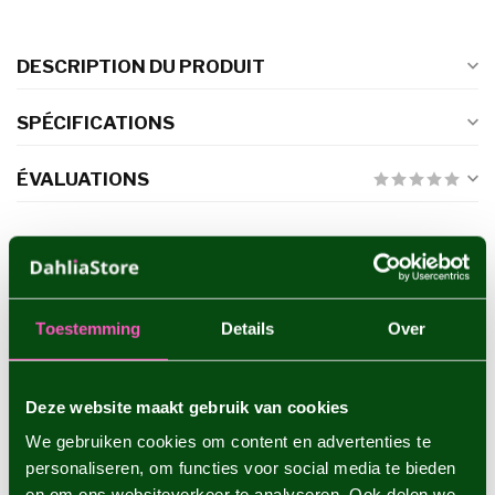
DESCRIPTION DU PRODUIT
SPÉCIFICATIONS
ÉVALUATIONS
PRODUITS CONNEXES
Dahlia Arabian Night
€4,95
Toestemming
Details
Over
Deze website maakt gebruik van cookies
Dahlia Burlesca
We gebruiken cookies om content en advertenties te
€4,95
personaliseren, om functies voor social media te bieden
en om ons websiteverkeer te analyseren. Ook delen we