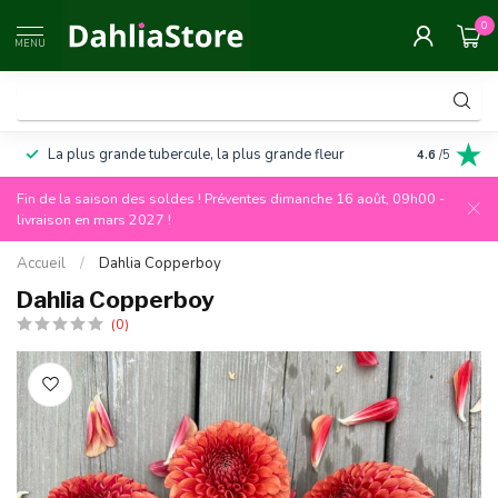
0
MENU
La plus grande tubercule, la plus grande fleur
Garantie de
4.6
/5
Fin de la saison des soldes ! Préventes dimanche 16 août, 09h00 -
livraison en mars 2027 !
Accueil
/
Dahlia Copperboy
Dahlia Copperboy
(0)