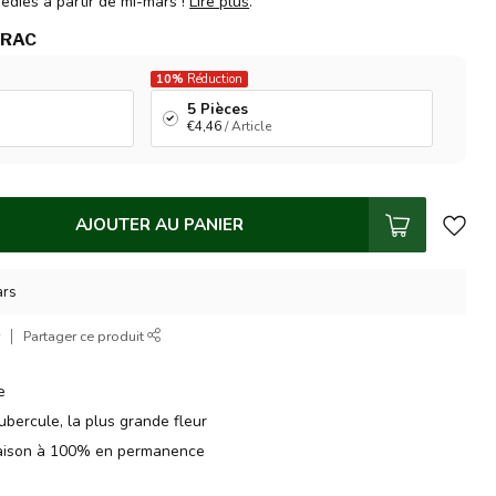
édiés à partir de mi-mars !
Lire plus
.
VRAC
10%
Réduction
5 Pièces
€4,46
/ Article
AJOUTER AU PANIER
ars
r
Partager ce produit
e
ubercule, la plus grande fleur
raison à 100% en permanence