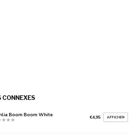
S CONNEXES
hlia Boom Boom White
€4,95
AFFICHER