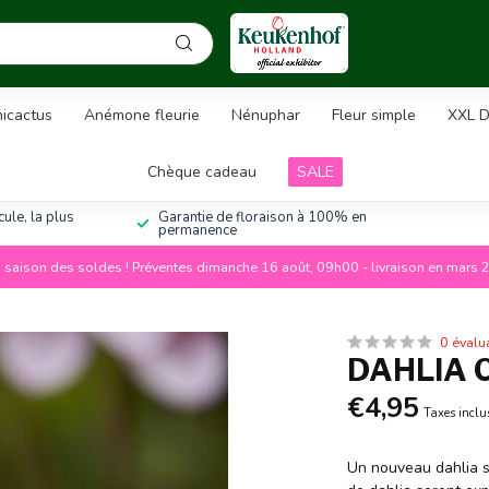
icactus
Anémone fleurie
Nénuphar
Fleur simple
XXL D
Chèque cadeau
SALE
ule, la plus
Garantie de floraison à 100% en
permanence
a saison des soldes ! Préventes dimanche 16 août, 09h00 - livraison en mars 
0 évalu
DAHLIA 
€4,95
Taxes inclu
Un nouveau dahlia sa