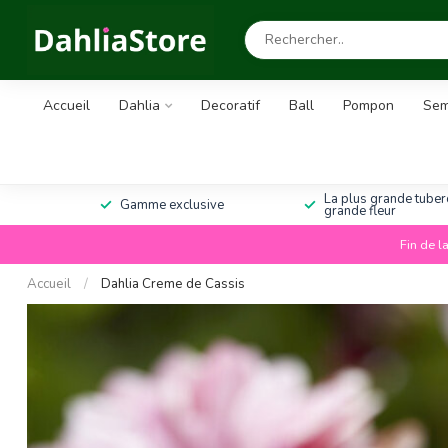
Accueil
Dahlia
Decoratif
Ball
Pompon
Sem
La plus grande tuberc
Gamme exclusive
grande fleur
Fin de l
Accueil
/
Dahlia Creme de Cassis