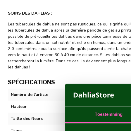
SOINS DES DAHLIAS :
Les tubercules de dahlia ne sont pas rustiques, ce qui signifie qu'
les tubercules de dahlia après la dernière période de gel au print
possible de pré-cueillir les dahlias dans une pièce lumineuse de l
les tubercules dans un sol nutritif et riche en humus, dans un endr
2-3 centimètres sous la surface afin qu'ils puissent sentir la chale
vers le haut et à environ 30 à 40 cm de distance. Si les dahlias so
rechercheront la lumière. Dans ce cas, ils deviennent plus longs
les dahlias !
SPÉCIFICATIONS
Numéro de l'article
Creme de Cass
Hauteur
80-100 cm
Toestemming
Taille des fleurs
10-20 cm
Taper
Decoratif