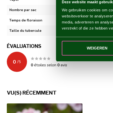
Deze website maakt gebruik
Nombre par sac
1
We gebruiken cookies om cont
websiteverkeer te analyseren
Temps de floraison
VII-XI
media, adverteren en analys
verstrekt of die ze hebben v
Taille du tubercule
I
ÉVALUATIONS
WEIGEREN
0
/
5
0
étoiles selon
0
avis
VU(S) RÉCEMMENT