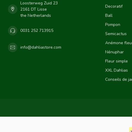
Loosterweg Zuid 23
Decoratif
2161 DT Lisse
the Netherlands
Ball
Pompon
0031 252 713915
Semicactus
Anémone fleu
info@dahliastore.com
Nénuphar
Fleur simple
XXL Dahlias
Conseils de j