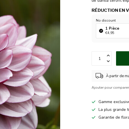
de dahlia seront exp
RÉDUCTION EN 
No discount
1 Pièce
€4,95
À partir de m
Ajouter pour compare
Gamme exclusiv
La plus grande t
Garantie de flo