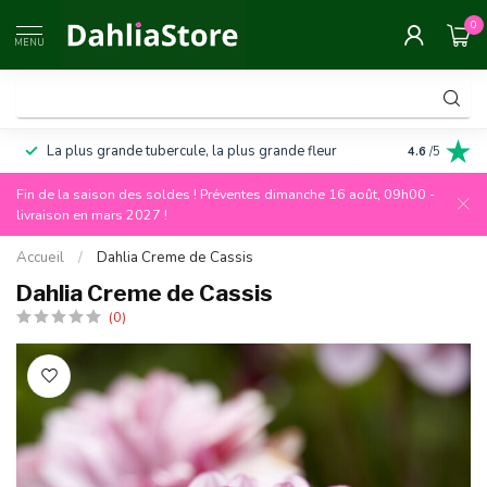
0
MENU
La plus grande tubercule, la plus grande fleur
Garantie de
4.6
/5
Fin de la saison des soldes ! Préventes dimanche 16 août, 09h00 -
livraison en mars 2027 !
Accueil
/
Dahlia Creme de Cassis
Dahlia Creme de Cassis
(0)