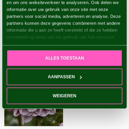
en om ons websiteverkeer te analyseren. Ook delen we
informatie over uw gebruik van onze site met onze
Dahlia Maki
partners voor social media, adverteren en analyse. Deze
€4,95
partners kunnen deze gegevens combineren met andere
informatie die u aan ze heeft verstrekt of die ze hebben
verzameld op basis van uw gebruik van hun services.
VU(S) RÉCEMMENT
ALLES TOESTAAN
AANPASSEN
WEIGEREN