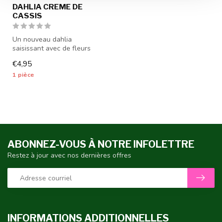
DAHLIA CREME DE
CASSIS
Un nouveau dahlia
saisissant avec de fleurs
violet - 1 pièce calibre I - les
€4,95
tub...
1 pièce
ABONNEZ-VOUS À NOTRE INFOLETTRE
Restez à jour avec nos dernières offres
INFORMATIONS ADDITIONNELLES