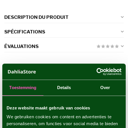
DESCRIPTION DU PRODUIT
SPÉCIFICATIONS
ÉVALUATIONS
PRODUITS CONNEXES
Dahlia Boom Boom White
€4,95
Toestemming
Details
Over
Deze website maakt gebruik van cookies
Dahlia Rocco
€4,95
We gebruiken cookies om content en advertenties te
personaliseren, om functies voor social media te bieden