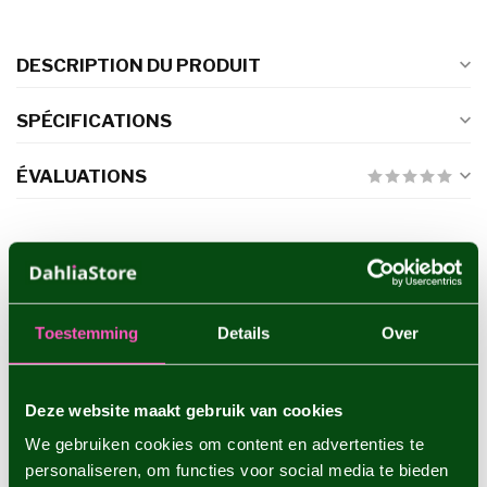
DESCRIPTION DU PRODUIT
SPÉCIFICATIONS
ÉVALUATIONS
PRODUITS CONNEXES
Dahlia Babylon Brons
€4,95
Toestemming
Details
Over
Deze website maakt gebruik van cookies
Dahlia Belle of Barmera
€4,95
We gebruiken cookies om content en advertenties te
personaliseren, om functies voor social media te bieden