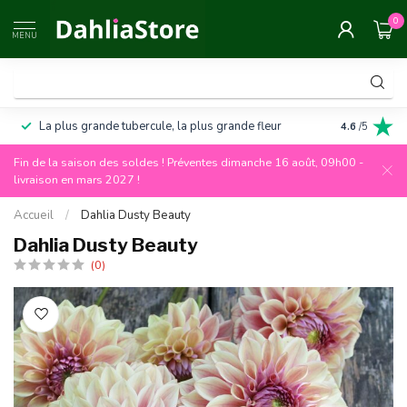
0
MENU
La plus grande tubercule, la plus grande fleur
Garantie de
4.6
/5
Fin de la saison des soldes ! Préventes dimanche 16 août, 09h00 -
livraison en mars 2027 !
Accueil
/
Dahlia Dusty Beauty
Dahlia Dusty Beauty
(0)