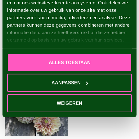
en om ons websiteverkeer te analyseren. Ook delen we
informatie over uw gebruik van onze site met onze
Dahlia Wizard of Oz
partners voor social media, adverteren en analyse. Deze
€4,95
partners kunnen deze gegevens combineren met andere
informatie die u aan ze heeft verstrekt of die ze hebben
verzameld op basis van uw gebruik van hun services.
VU(S) RÉCEMMENT
ALLES TOESTAAN
AANPASSEN
WEIGEREN