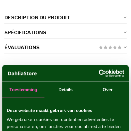
DESCRIPTION DU PRODUIT
SPÉCIFICATIONS
ÉVALUATIONS
PRODUITS CONNEXES
Dahlia Boom Boom White
€4,95
Toestemming
Details
Over
Deze website maakt gebruik van cookies
Dahlia Silver Years
€4,95
We gebruiken cookies om content en advertenties te
personaliseren, om functies voor social media te bieden