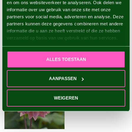
en om ons websiteverkeer te analyseren. Ook delen we
informatie over uw gebruik van onze site met onze
Dahlia Mondriaan
partners voor social media, adverteren en analyse. Deze
€4,95
partners kunnen deze gegevens combineren met andere
informatie die u aan ze heeft verstrekt of die ze hebben
verzameld op basis van uw gebruik van hun services.
VU(S) RÉCEMMENT
ALLES TOESTAAN
AANPASSEN
WEIGEREN