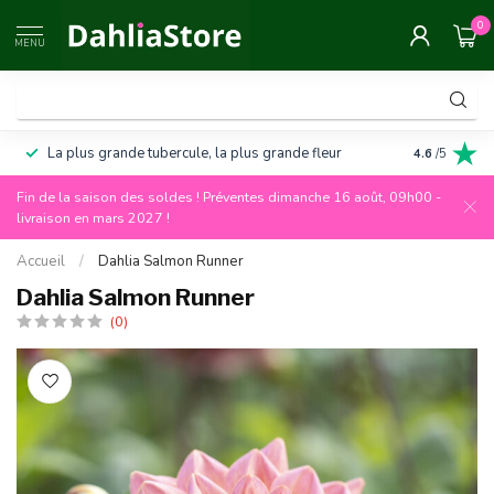
0
MENU
La plus grande tubercule, la plus grande fleur
Garantie de
4.6
/5
Fin de la saison des soldes ! Préventes dimanche 16 août, 09h00 -
livraison en mars 2027 !
Accueil
/
Dahlia Salmon Runner
Dahlia Salmon Runner
(0)