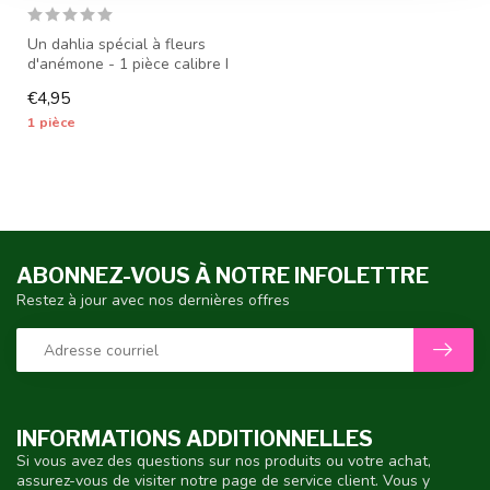
Un dahlia spécial à fleurs
d'anémone - 1 pièce calibre I
- tubercules de dahlia ...
€4,95
1 pièce
ABONNEZ-VOUS À NOTRE INFOLETTRE
Restez à jour avec nos dernières offres
INFORMATIONS ADDITIONNELLES
Si vous avez des questions sur nos produits ou votre achat,
assurez-vous de visiter notre page de service client. Vous y