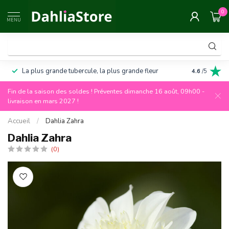
0
MENU
La plus grande tubercule, la plus grande fleur
Garantie de
4.6
/5
Fin de la saison des soldes ! Préventes dimanche 16 août, 09h00 -
livraison en mars 2027 !
Accueil
/
Dahlia Zahra
Dahlia Zahra
(0)