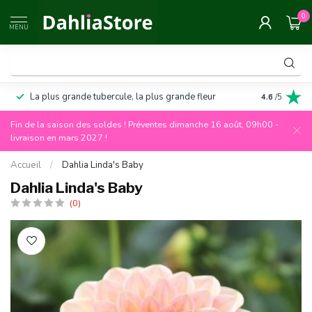
0
MENU
La plus grande tubercule, la plus grande fleur
Garantie de
4.6
/5
Fin de la saison des soldes ! Préventes dimanche 16 août, 09h00 -
livraison en mars 2027 !
Accueil
/
Dahlia Linda's Baby
Dahlia Linda's Baby
(0)