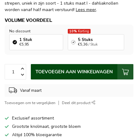
strepen, uniek in zijn soort - 1 stuks maat I - dahliaknollen
worden vanaf half maart verstuurd!
Lees meer
.
VOLUME VOORDEEL
No discount
10%
Korting
1 Stuk
5 Stuks
€5,95
€5,36
/ Stuk
TOEVOEGEN AAN WINKELWAGEN
Vanaf maart
Toevoegen om te vergelijken
Deel dit product
Exclusief assortiment
Grootste knolmaat, grootste bloem
Altijd 100% bloeigarantie