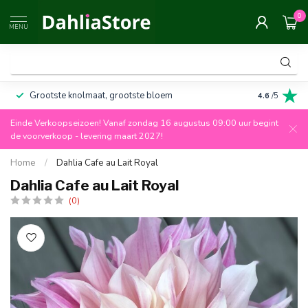
0
MENU
Grootste knolmaat, grootste bloem
Altijd 100%
4.6
/5
Einde Verkoopseizoen! Vanaf zondag 16 augustus 09:00 uur begint
de voorverkoop - levering maart 2027!
Home
/
Dahlia Cafe au Lait Royal
Dahlia Cafe au Lait Royal
(0)