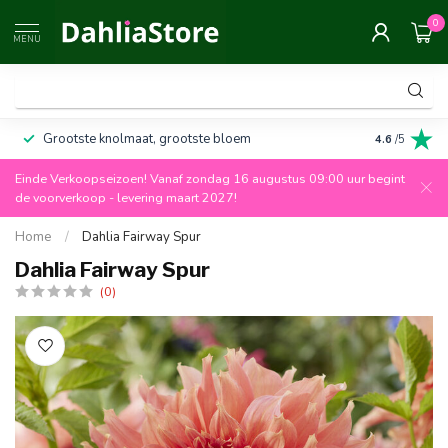
0
MENU
Grootste knolmaat, grootste bloem
Altijd 100%
4.6
/5
Einde Verkoopseizoen! Vanaf zondag 16 augustus 09:00 uur begint
de voorverkoop - levering maart 2027!
Home
/
Dahlia Fairway Spur
Dahlia Fairway Spur
(0)