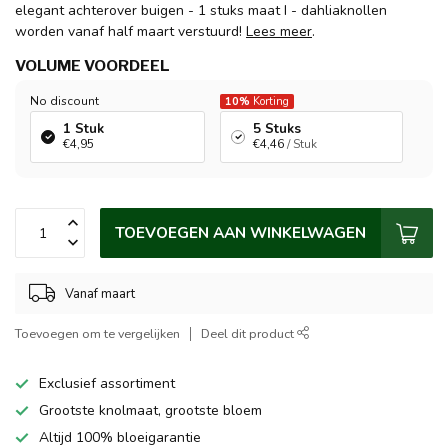
elegant achterover buigen - 1 stuks maat I - dahliaknollen
worden vanaf half maart verstuurd!
Lees meer
.
VOLUME VOORDEEL
No discount
10%
Korting
1 Stuk
5 Stuks
€4,95
€4,46
/ Stuk
TOEVOEGEN AAN WINKELWAGEN
Vanaf maart
Toevoegen om te vergelijken
Deel dit product
Exclusief assortiment
Grootste knolmaat, grootste bloem
Altijd 100% bloeigarantie