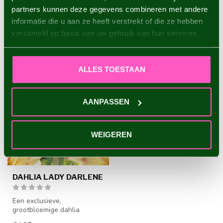
partners kunnen deze gegevens combineren met andere
informatie die u aan ze heeft verstrekt of die ze hebben
RECENT BEKEKEN
verzameld op basis van uw gebruik van hun services.
ALLES TOESTAAN
AANPASSEN
WEIGEREN
DAHLIA LADY DARLENE
Een exclusieve,
grootbloemige dahlia
waarvan de bloemblaadjes