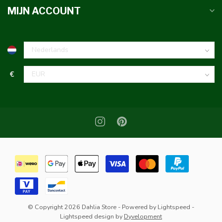
MIJN ACCOUNT
€
© Copyright 2026 Dahlia Store
- Powered by
Lightspeed
-
Lightspeed design
by
Dyvelopment