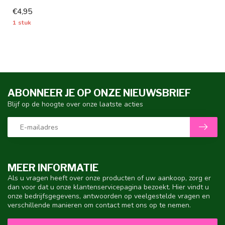
bloemen - 1 stuks maat I -
€4,95
d...
1 stuk
ABONNEER JE OP ONZE NIEUWSBRIEF
Blijf op de hoogte over onze laatste acties
MEER INFORMATIE
Als u vragen heeft over onze producten of uw aankoop, zorg er
dan voor dat u onze klantenservicepagina bezoekt. Hier vindt u
onze bedrijfsgegevens, antwoorden op veelgestelde vragen en
verschillende manieren om contact met ons op te nemen.