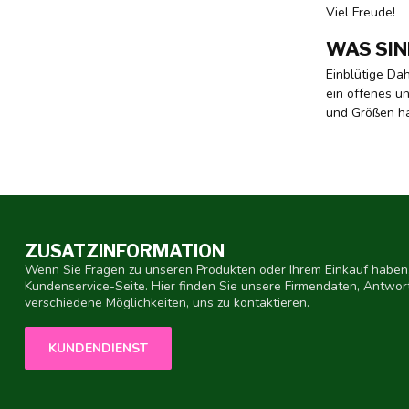
Viel Freude!
WAS SIN
Einblütige Da
ein offenes un
und Größen ha
ZUSATZINFORMATION
Wenn Sie Fragen zu unseren Produkten oder Ihrem Einkauf haben,
Kundenservice-Seite. Hier finden Sie unsere Firmendaten, Antwor
verschiedene Möglichkeiten, uns zu kontaktieren.
KUNDENDIENST