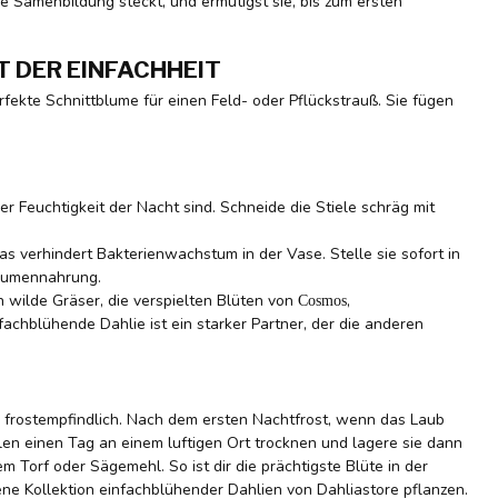
ie Samenbildung steckt, und ermutigst sie, bis zum ersten
 DER EINFACHHEIT
fekte Schnittblume für einen Feld- oder Pflückstrauß. Sie fügen
er Feuchtigkeit der Nacht sind. Schneide die Stiele schräg mit
s verhindert Bakterienwachstum in der Vase. Stelle sie sofort in
blumennahrung.
n wilde Gräser, die verspielten Blüten von
,
Cosmos
fachblühende Dahlie ist ein starker Partner, der die anderen
r frostempfindlich. Nach dem ersten Nachtfrost, wenn das Laub
llen einen Tag an einem luftigen Ort trocknen und lagere sie dann
em Torf oder Sägemehl. So ist dir die prächtigste Blüte in der
ene Kollektion einfachblühender Dahlien von Dahliastore pflanzen.