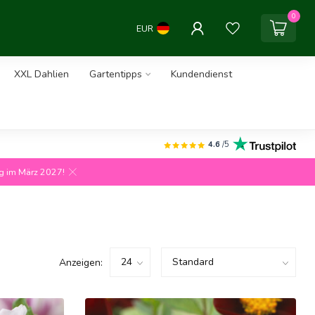
0
EUR
XXL Dahlien
Gartentipps
Kundendienst
4.6
/5
ng im März 2027!
Anzeigen: