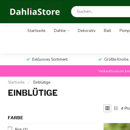
Startseite
Dahlie
Dekorativ
Ball
Pomp
Exklusives Sortiment
Größte Knolle,
Verkaufssaison bee
Startseite
/
Einblütige
EINBLÜTIGE
4
Pro
FARBE
Rot
(1)