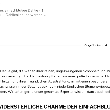
he, einfachblütige Dahlie - 1
 I - Dahlienknollen werden ...
Zeige
1
-
4
von 4
Dahlie gibt, die wegen ihrer reinen, ungezwungenen Schönheit und ih
st es dieser Typ. Bei Dahliastore pflegen wir eine große Leidenschaft fü
Herzen und ihrer freundlichen Ausstrahlung, nimmt einen besonderen Pl
Fachwissen in der Bollenstreek (dem niederländischen Blumenzwiebel
den. Wir teilen gerne unser gesamtes Expertenwissen, damit auch dei
IDERSTEHLICHE CHARME DER EINFACHBL