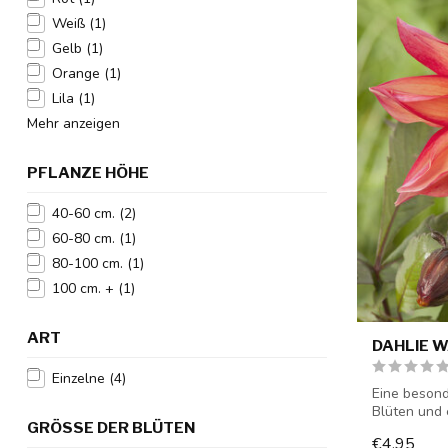
Weiß
(1)
Gelb
(1)
Orange
(1)
Lila
(1)
Mehr anzeigen
PFLANZE HÖHE
40-60 cm.
(2)
60-80 cm.
(1)
80-100 cm.
(1)
100 cm. +
(1)
ART
DAHLIE 
Einzelne
(4)
Eine besond
Blüten und
GRÖSSE DER BLÜTEN
Farbkombina
€4,95