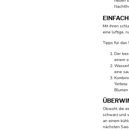
neuen B
Nachtfr
EINFACH
Mit ihren schl
eine luftige, 
Tipps für das
Der bes
einem s
Wasserb
eine sa
Kombini
Verbena 
Blumen 
ÜBERWI
Obwohl die ei
schwarz und we
an einem kühle
nächsten Sais