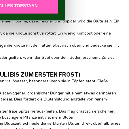
ALLES TOESTAAN
TART:
je mehr Sonne, desto reicher und üppiger wird die Blüte sein. Ein
', da die Knolle sonst verrottet. Ein wenig Kompost oder eine
Lege die Knolle mit dem alten Stiel nach oben und bedecke sie mit
eder gießen, wenn der Stiel über dem Boden erscheint. Zu viel
ULI BIS ZUM ERSTEN FROST)
den viel Wasser, besonders wenn sie in Töpfen steht. Gieße
 ausgewogener, organischer Dünger mit einem etwas geringeren
 ideal. Dies fördert die Blütenbildung anstelle von reinem
 zentrale Spitze herauskneifen. Das mag drastisch erscheinen,
e buschigere Pflanze mit viel mehr Blüten.
e Blütezeit! Schneide die verblühten Blüten direkt oberhalb eines