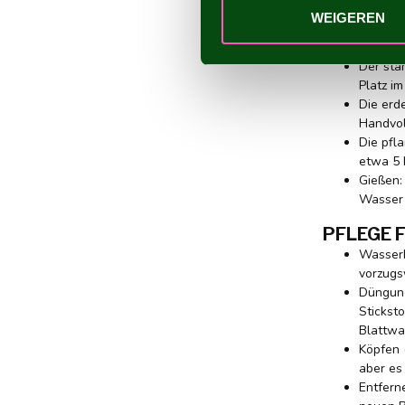
musst, denn Da
WEIGEREN
DIE IDE
Der sta
Platz i
Die erd
Handvoll
Die pfl
etwa 5 
Gießen:
Wasser 
PFLEGE F
Wasserb
vorzugs
Düngung
Stickst
Blattwa
Köpfen 
aber es 
Entfern