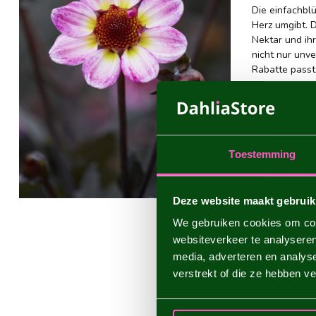
Die einfachblü
Herz umgibt. 
Nektar und ihr
nicht nur unve
Rabatte passt,
Aufgrund ihre
für Dynamik u
Witterungseinf
garantiert be
Toestemming
EIN MAG
Wenn du einen
Deze website maakt gebruik
für Bienen, Hu
entscheidende
We gebruiken cookies om cont
fleißiger Inse
websiteverkeer te analyseren
genießt auch d
media, adverteren en analys
WIE PFL
verstrekt of die ze hebben v
Eine Dahlie is
Warte mit dem