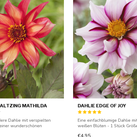
WALTZING MATHILDA
DAHLIE EDGE OF JOY
ere Dahlie mit verspielten
Eine einfachblumige Dahlie mit 
 einer wunderschönen
weißen Blüten - 1 Stück Größe 
...
€4,95