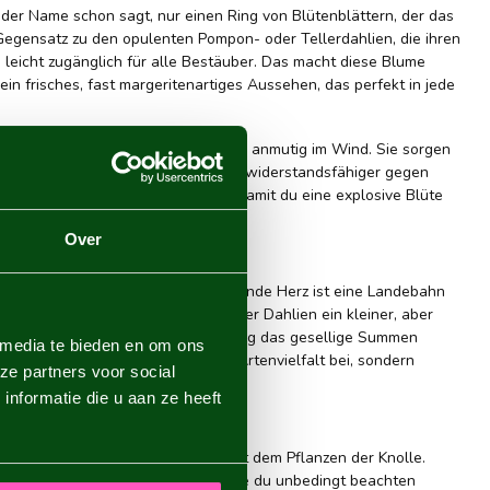
e der Name schon sagt, nur einen Ring von Blütenblättern, der das
 Gegensatz zu den opulenten Pompon- oder Tellerdahlien, die ihren
d leicht zugänglich für alle Bestäuber. Das macht diese Blume
ein frisches, fast margeritenartiges Aussehen, das perfekt in jede
iegen sich einfachblühende Dahlien anmutig im Wind. Sie sorgen
 einfache Struktur oft robuster und widerstandsfähiger gegen
ielt starke, gesunde Knollen aus, damit du eine explosive Blüte
Over
R IM GARTEN
e ein absolutes Muss. Das freiliegende Herz ist eine Landebahn
Druck steht, ist das Pflanzen dieser Dahlien ein kleiner, aber
eine Dahlien gehst, wirst du ständig das gesellige Summen
 media te bieden en om ons
tun. Du trägst damit nicht nur zur Artenvielfalt bei, sondern
ze partners voor social
eigenen Garten.
nformatie die u aan ze heeft
 DAHLIEN?
ptimal zu gedeihen. Alles beginnt mit dem Pflanzen der Knolle.
schland. Das ist eine Faustregel, die du unbedingt beachten