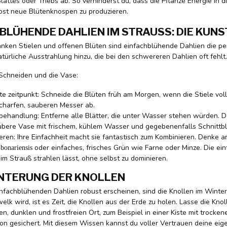
lattes oder Triebs ab. So verhinderst du, dass die Pflanze Energie in d
ost neue Blütenknospen zu produzieren.
BLÜHENDE DAHLIEN IM STRAUSS: DIE KUNST
anken Stielen und offenen Blüten sind einfachblühende Dahlien die per
natürliche Ausstrahlung hinzu, die bei den schwereren Dahlien oft fehlt.
 Schneiden und die Vase:
te zeitpunkt: Schneide die Blüten früh am Morgen, wenn die Stiele voll
charfen, sauberen Messer ab.
ehandlung: Entferne alle Blätter, die unter Wasser stehen würden. Da
ubere Vase mit frischem, kühlem Wasser und gegebenenfalls Schnitt
eren: Ihre Einfachheit macht sie fantastisch zum Kombinieren. Denke a
oder einfaches, frisches Grün wie Farne oder Minze. Die ein
bonariensis
im Strauß strahlen lässt, ohne selbst zu dominieren.
NTERUNG DER KNOLLEN
nfachblühenden Dahlien robust erscheinen, sind die Knollen im Winte
lk wird, ist es Zeit, die Knollen aus der Erde zu holen. Lasse die Kno
n, dunklen und frostfreien Ort, zum Beispiel in einer Kiste mit trocken
on gesichert. Mit diesem Wissen kannst du voller Vertrauen deine eig