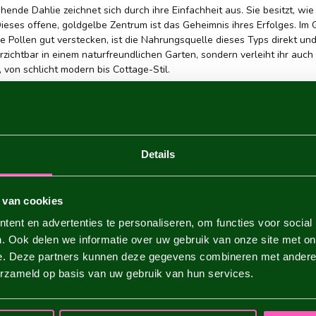
hende Dahlie zeichnet sich durch ihre Einfachheit aus. Sie besitzt, wi
Dieses offene, goldgelbe Zentrum ist das Geheimnis ihres Erfolges. Im
e Pollen gut verstecken, ist die Nahrungsquelle dieses Typs direkt un
rzichtbar in einem naturfreundlichen Garten, sondern verleiht ihr auch 
 von schlicht modern bis Cottage-Stil.
s relativ schlanken Wuchses und des geringen Gewichts der Blüten w
nd eine fröhliche Note in deinem Garten. Außerdem sind sie durch ihre
lüsse als ihre gefüllteren Schwestern. Bei Dahliastore wählen wir gez
kommst.
Details
NET FÜR BESTÄUBER: DER GROSSE GEWINNE
 Garten möchtest, der vor Leben sprüht, ist die einfachblühende Dahli
 van cookies
mmeln und Schmetterlinge. Gerade jetzt, da die Bienenpopulation unter 
r Akt mit einer großen positiven Wirkung. Wenn du im Sommer durch d
ent en advertenties te personaliseren, om functies voor social
kten hören, die sich an dem reichen Vorrat an Nektar und Pollen gütlich 
. Ook delen we informatie over uw gebruik van onze site met on
as schönste Spektakel, das die Natur zu bieten hat, direkt in deinem 
e. Deze partners kunnen deze gegevens combineren met andere i
ANZT UND PFLEGST DU EINFACHBLÜHENDE
erzameld op basis van uw gebruik van hun services.
t eine dankbare Pflanze, aber sie braucht die richtige Grundlage, um o
 Pflanzen bis nach dem letzten Nachtfrost, meistens Mitte Mai in Deut