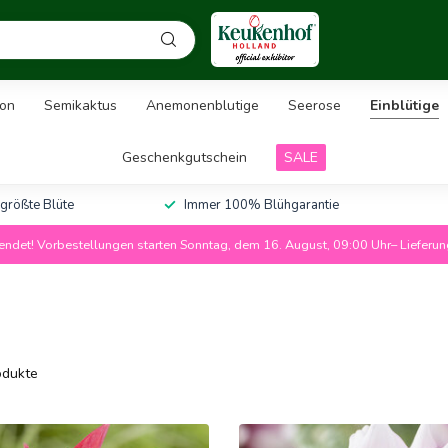
on
Semikaktus
Anemonenblutige
Seerose
Einblütige
Geschenkgutschein
SALE
 größte Blüte
Immer 100% Blühgarantie
ndet! Vorbestellungen starten Sonntag, dem 16. August, 09:00 Uhr– Lieferu
dukte