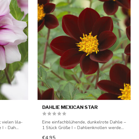
DAHLIE MEXICAN STAR
vielen lila-
Eine einfachblühende, dunkelrote Dahlie –
I - Dah...
1 Stück Größe I – Dahlienknollen werde...
€4,95