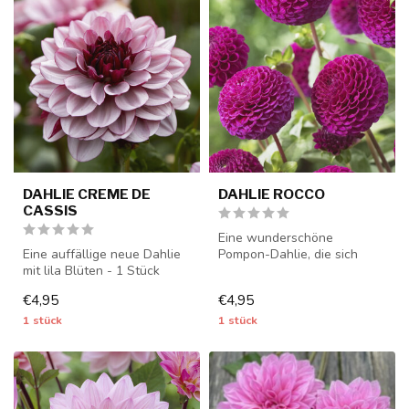
DAHLIE CREME DE
DAHLIE ROCCO
CASSIS
Eine wunderschöne
Eine auffällige neue Dahlie
Pompon-Dahlie, die sich
mit lila Blüten - 1 Stück
sehr gut als Schnittblume
Größe I - Dahlienknollen w...
eignet - 1 S...
€4,95
€4,95
1 stück
1 stück