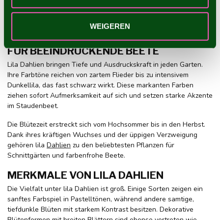
WEIGEREN
LILA DAHLIEN: KRAFTVOLLE FARBEN
FÜR BEEINDRUCKENDE BEETE
Lila Dahlien bringen Tiefe und Ausdruckskraft in jeden Garten.
Ihre Farbtöne reichen von zartem Flieder bis zu intensivem
Dunkellila, das fast schwarz wirkt. Diese markanten Farben
ziehen sofort Aufmerksamkeit auf sich und setzen starke Akzente
im Staudenbeet.
Die Blütezeit erstreckt sich vom Hochsommer bis in den Herbst.
Dank ihres kräftigen Wuchses und der üppigen Verzweigung
gehören lila
Dahlien
zu den beliebtesten Pflanzen für
Schnittgärten und farbenfrohe Beete.
MERKMALE VON LILA DAHLIEN
Die Vielfalt unter lila Dahlien ist groß. Einige Sorten zeigen ein
sanftes Farbspiel in Pastelltönen, während andere samtige,
tiefdunkle Blüten mit starkem Kontrast besitzen. Dekorative
Blütenformen mit breiten Blättern sind ebenso vertreten wie