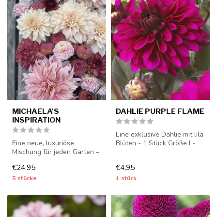
MICHAELA'S
DAHLIE PURPLE FLAME
INSPIRATION
Eine exklusive Dahlie mit lila
Eine neue, luxuriöse
Blüten - 1 Stück Größe I -
Mischung für jeden Garten –
Dahlienknollen werden ...
5 Stück – Dahlienknollen
€24,95
€4,95
werden...
5 stücke
1 stück