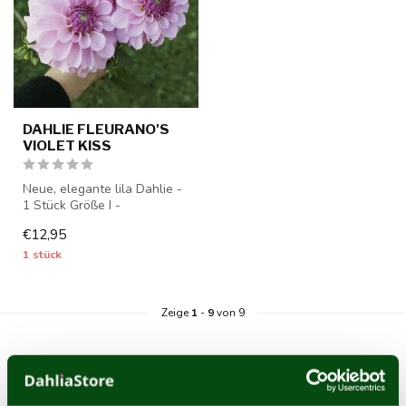
DAHLIE FLEURANO'S
VIOLET KISS
Neue, elegante lila Dahlie -
1 Stück Größe I -
Dahlienknollen werden ab
€12,95
Mitte Mä...
1 stück
Zeige
1
-
9
von 9