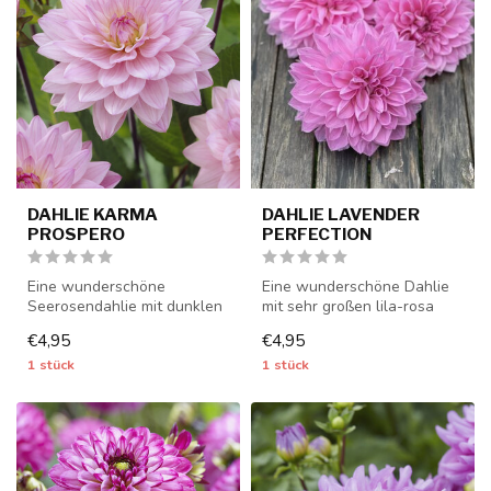
DAHLIE KARMA
DAHLIE LAVENDER
PROSPERO
PERFECTION
Eine wunderschöne
Eine wunderschöne Dahlie
Seerosendahlie mit dunklen
mit sehr großen lila-rosa
Blättern - 1 Stück Größe I -
Blüten - 1 Stück Größe I -
€4,95
€4,95
Dahlie...
Da...
1 stück
1 stück