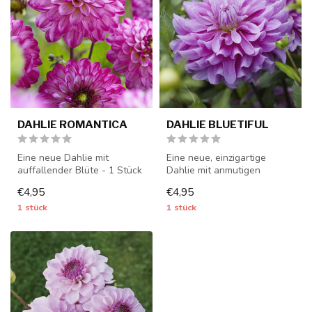
DAHLIE ROMANTICA
DAHLIE BLUETIFUL
Eine neue Dahlie mit
Eine neue, einzigartige
auffallender Blüte - 1 Stück
Dahlie mit anmutigen
Größe I - Dahlienknollen
lilavioletten Blüten - 1 Stück
€4,95
€4,95
werde...
Größ...
1 stück
1 stück