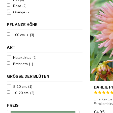
Rosa
(2)
Orange
(2)
PFLANZE HÖHE
100 cm. +
(3)
ART
Halbkaktus
(2)
Fimbriata
(1)
GRÖSSE DER BLÜTEN
5-10 cm.
(1)
DAHLIE 
10-20 cm.
(2)
Eine Kaktus
Farbkombina
PREIS
Dahlien...
€4,95