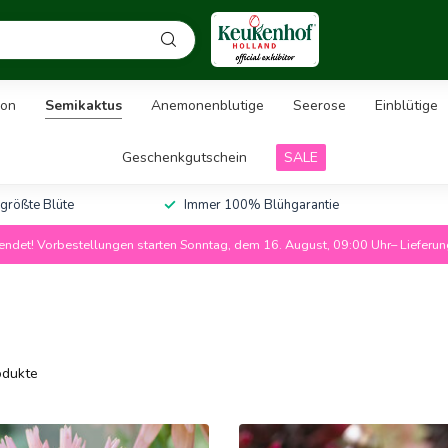
on
Semikaktus
Anemonenblutige
Seerose
Einblütige
Geschenkgutschein
SALE
 größte Blüte
Immer 100% Blühgarantie
ndet! Vorbestellungen starten Sonntag, dem 16. August, 09:00 Uhr– Lieferu
dukte