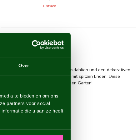
1 stück
Over
form zwischen den klassischen Kaktusdahlien und den dekorativen
 oder zurückgebogene Blütenblätter mit spitzen Enden. Diese
ttern auffallen. Wunderschön für den Garten!
 media te bieden en om ons
ze partners voor social
nformatie die u aan ze heeft