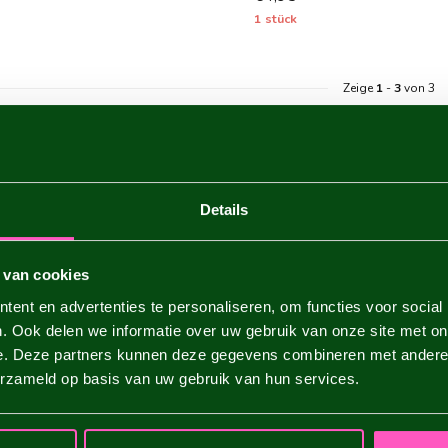
1 stück
Zeige
1
-
3
von 3
D SEMICACTUS-DAHLIEN?
Details
s-Dahlie zeichnet sich durch ihre Blumenform aus, die eine Zwischen
 aufweist. Der Blütenkopf der Semicactus
Dahlie
hat halb aufgerollte
n sind besonders bemerkenswert, da sie mit langen, bunten Blütenblä
 van cookies
ent en advertenties te personaliseren, om functies voor social
. Ook delen we informatie over uw gebruik van onze site met on
e. Deze partners kunnen deze gegevens combineren met andere i
erzameld op basis van uw gebruik van hun services.