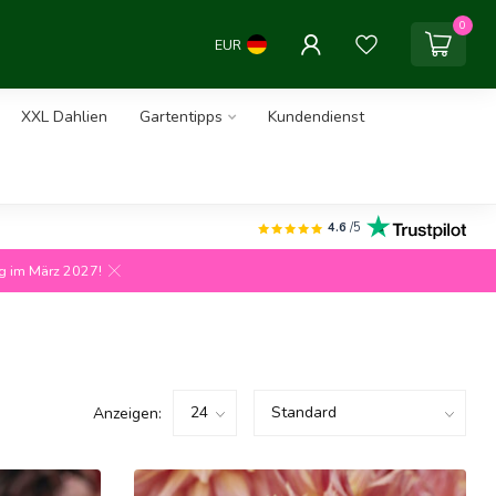
0
EUR
XXL Dahlien
Gartentipps
Kundendienst
4.6
/5
ng im März 2027!
Anzeigen: