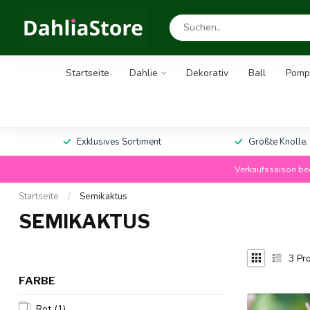
Startseite
Dahlie
Dekorativ
Ball
Pomp
Exklusives Sortiment
Größte Knolle,
Verkaufssaison bee
Startseite
/
Semikaktus
SEMIKAKTUS
3
Pro
FARBE
Rot
(1)