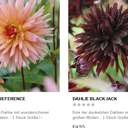
PREFERENCE
DAHLIE BLACK JACK
-Dahlie mit wunderschöner
Eine der dunkelsten Dahlien m
tion - 1 Stück Größe I -
großen Blüten - 1 Stück Größe 
Dahlienkn...
€4,95