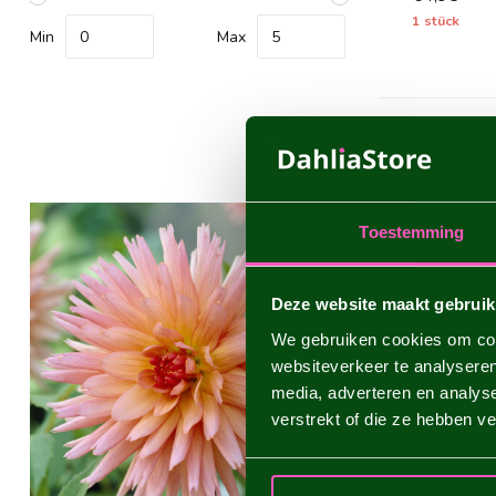
1 stück
Min
Max
WAS SIN
Toestemming
Die Semicactu
Dahlienblüten
schönen Blume
Deze website maakt gebruik
We gebruiken cookies om cont
websiteverkeer te analyseren
media, adverteren en analys
verstrekt of die ze hebben v