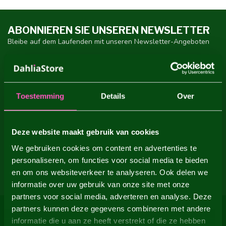
ABONNIEREN SIE UNSEREN NEWSLETTER
Bleibe auf dem Laufenden mit unseren Newsletter-Angeboten
Toestemming
Details
Over
ZUSATZINFORMATION
Wenn Sie Fragen zu unseren Produkten oder Ihrem Einkauf
haben, besuchen Sie bitte unsere Kundenservice-Seite. Hier
Deze website maakt gebruik van cookies
finden Sie unsere Firmendaten, Antworten auf häufig gestellte
Fragen und verschiedene Möglichkeiten, uns zu kontaktieren.
We gebruiken cookies om content en advertenties te
personaliseren, om functies voor social media te bieden
KUNDENDIENST
en om ons websiteverkeer te analyseren. Ook delen we
informatie over uw gebruik van onze site met onze
partners voor social media, adverteren en analyse. Deze
partners kunnen deze gegevens combineren met andere
informatie die u aan ze heeft verstrekt of die ze hebben
DAHLIA STORE