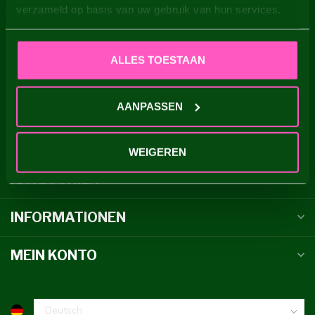
verzameld op basis van uw gebruik van hun services.
Loosterweg Zuid 23
2161 DT Lisse
ALLES TOESTAAN
the Netherlands
0031 252 713915
AANPASSEN
info@dahliastore.com
WEIGEREN
KATEGORIEN
INFORMATIONEN
MEIN KONTO