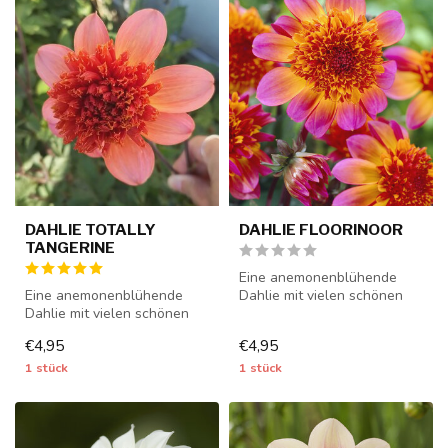
DAHLIE TOTALLY
DAHLIE FLOORINOOR
TANGERINE
Eine anemonenblühende
Eine anemonenblühende
Dahlie mit vielen schönen
Dahlie mit vielen schönen
Blüten - 1 Stück Größe I -
Blüten - 1 Stück Größe I -
Dahli...
€4,95
€4,95
Dahli...
1 stück
1 stück