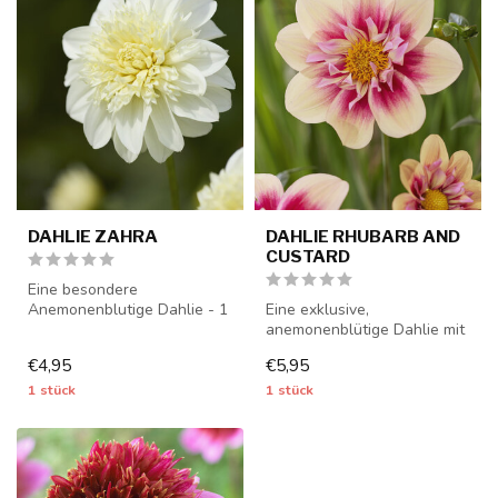
DAHLIE ZAHRA
DAHLIE RHUBARB AND
CUSTARD
Eine besondere
Anemonenblutige Dahlie - 1
Eine exklusive,
Stück Größe I -
anemonenblütige Dahlie mit
Dahlienknollen werden ...
wunderschönen Blüten - 1
€4,95
€5,95
Stück Größe ...
1 stück
1 stück