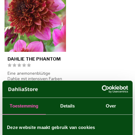
DAHLIE THE PHANTOM
Eine anemonenblütige
Dahlie mit intensiven Farben
- 1 Stück Größe I -
€4,95
Dahlienkno...
1 stück
Toestemming
Details
Over
Zeige
1
-
5
von 5
Deze website maakt gebruik van cookies