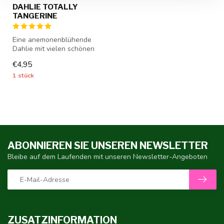
DAHLIE TOTALLY
TANGERINE
Eine anemonenblühende
Dahlie mit vielen schönen
Blüten - 1 Stück Größe I -
€4,95
Dahli...
1 stück
ABONNIEREN SIE UNSEREN NEWSLETTER
Bleibe auf dem Laufenden mit unseren Newsletter-Angeboten
ZUSATZINFORMATION