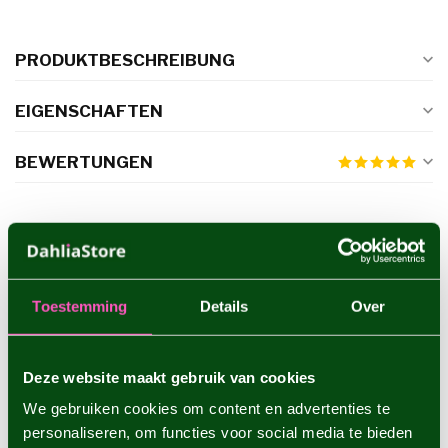
PRODUKTBESCHREIBUNG
EIGENSCHAFTEN
BEWERTUNGEN
ERGÄNZENDE PRODUKTE
Dahlie Karma Prospero
€4,95
Toestemming
Details
Over
Deze website maakt gebruik van cookies
Dahlie Linda's Baby
€4,95
We gebruiken cookies om content en advertenties te
personaliseren, om functies voor social media te bieden