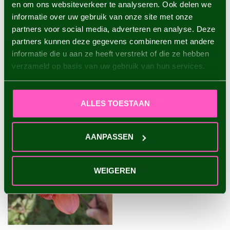
en om ons websiteverkeer te analyseren. Ook delen we
informatie over uw gebruik van onze site met onze
Dahlie Sheer Heaven
partners voor social media, adverteren en analyse. Deze
€4,95
partners kunnen deze gegevens combineren met andere
informatie die u aan ze heeft verstrekt of die ze hebben
verzameld op basis van uw gebruik van hun services.
ZULETZT ANGESEHEN
ALLES TOESTAAN
AANPASSEN
WEIGEREN