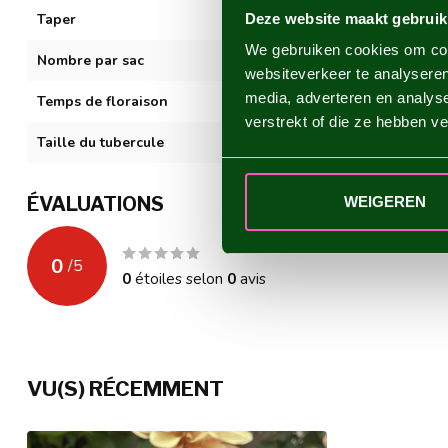
Deze website maakt gebruik
Taper
Decoratif
We gebruiken cookies om cont
Nombre par sac
1
websiteverkeer te analyseren
media, adverteren en analys
Temps de floraison
VII-XI
verstrekt of die ze hebben v
Taille du tubercule
I
ÉVALUATIONS
WEIGEREN
0
/
5
0
étoiles selon
0
avis
VU(S) RÉCEMMENT