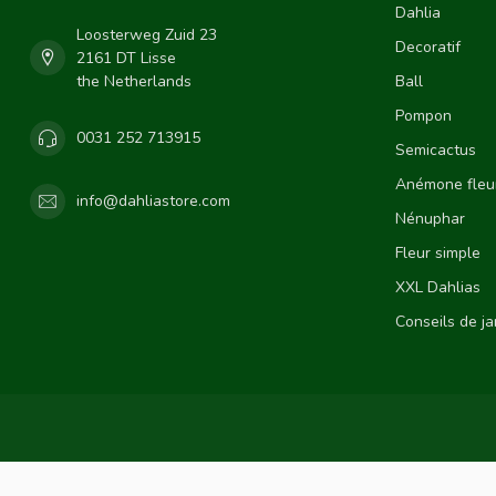
Dahlia
Loosterweg Zuid 23
Decoratif
2161 DT Lisse
the Netherlands
Ball
Pompon
0031 252 713915
Semicactus
Anémone fleu
info@dahliastore.com
Nénuphar
Fleur simple
XXL Dahlias
Conseils de j