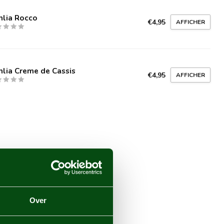
hlia Rocco
€4,95
AFFICHER
lia Creme de Cassis
€4,95
AFFICHER
Over