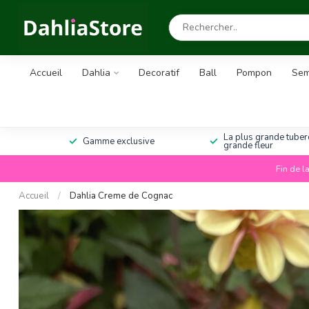
Accueil
Dahlia
Decoratif
Ball
Pompon
Sem
La plus grande tuberc
Gamme exclusive
grande fleur
Fin de l
Accueil
/
Dahlia Creme de Cognac