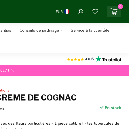
0
EUR
ahlias
Conseils de jardinage
Service à la clientèle
4.6
/5
2027 !
ations
CREME DE COGNAC
En stock
ses
ec des fleurs particulières - 1 pièce calibre I - les tubercules de