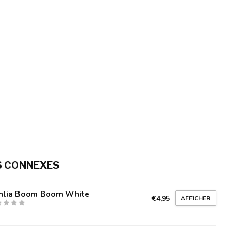
S CONNEXES
hlia Boom Boom White
€4,95
AFFICHER