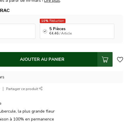
és à partir de mi-mars !
Lire plus
.
VRAC
10%
Réduction
5 Pièces
€4,46
/ Article
AJOUTER AU PANIER
ars
r
Partager ce produit
e
ubercule, la plus grande fleur
raison à 100% en permanence