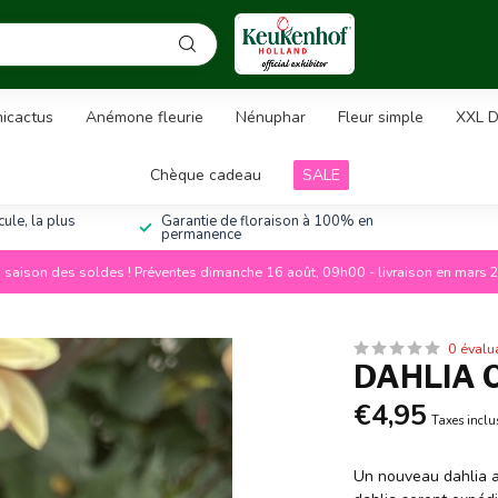
icactus
Anémone fleurie
Nénuphar
Fleur simple
XXL D
Chèque cadeau
SALE
ule, la plus
Garantie de floraison à 100% en
permanence
a saison des soldes ! Préventes dimanche 16 août, 09h00 - livraison en mars 
0 évalu
DAHLIA 
€4,95
Taxes inclu
Un nouveau dahlia av