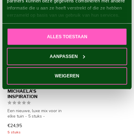
partners kunnen deze gegevens combineren met andere
RECENT BEKEKEN
informatie die u aan ze heeft verstrekt of die ze hebben
verzameld op basis van uw gebruik van hun services.
ALLES TOESTAAN
AANPASSEN
WEIGEREN
MICHAELA'S
INSPIRATION
Een nieuwe, luxe mix voor in
elke tuin - 5 stuks -
dahliaknollen worden vanaf
€24,95
ha...
5 stuks