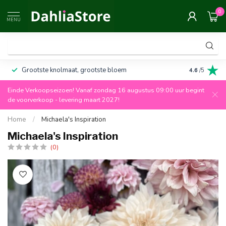
0
MENU
Grootste knolmaat, grootste bloem
Altijd 100%
4.6
/5
Einde Verkoopseizoen! Vanaf zondag 16 augustus 09:00 uur begint
de voorverkoop - levering maart 2027!
Home
/
Michaela's Inspiration
Michaela's Inspiration
(0)