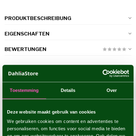
PRODUKTBESCHREIBUNG
EIGENSCHAFTEN
BEWERTUNGEN
ERGÄNZENDE PRODUKTE
Dahlie Glossy Miraza
€5,95
Toestemming
Details
Over
Deze website maakt gebruik van cookies
Dahlie Wizard of Oz
We gebruiken cookies om content en advertenties te
€4,95
personaliseren, om functies voor social media te bieden
en om ons websiteverkeer te analyseren. Ook delen we