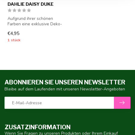
DAHLIE DAISY DUKE
Aufgrund ihrer schönen
Farben eine exklusive Deko-
Dahlie - 1 Stück Größe I -
€4,95
Dah...
1 stück
ABONNIEREN SIE UNSEREN NEWSLETTER
Bleibe auf dem Laufenden mit unseren Newsletter-Angeboten
ZUSATZINFORMATION
Wenn Sie Fragen zu unseren Produkten oder Ihrem Einkauf