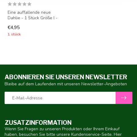
Eine auffallende neue
Dahlie - 1 Stück Größe I -
Dahlienknollen werden ab
€4,95
Mitte ...
1 stück
ABONNIEREN SIE UNSEREN NEWSLETTER
Bleibe auf dem Laufenden mit unseren Newsletter-Angeboten
ZUSATZINFORMATION
Wenn Sie Fragen zu unseren Produkten oder Ihrem Einkauf
haben, besuchen Sie bitte unsere Kundenservice-Seite. Hier