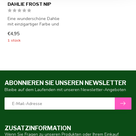
DAHLIE FROST NIP
Eine wunderschöne Dahlie
mit einzigartiger Farbe und
sehr großen Blüten - 1
€4,95
Stüc...
1 stück
ABONNIEREN SIE UNSEREN NEWSLETTER
Bleibe auf dem Laufenden mit unseren Newsletter-Angeboten
ZUSATZINFORMATION
Wenn Sie Fragen zu unseren Produkten oder Ihrem Einkauf