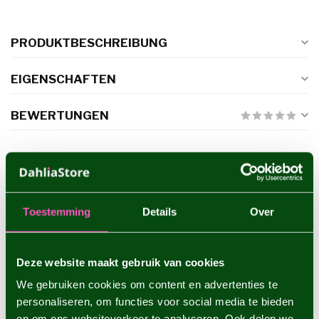
PRODUKTBESCHREIBUNG
EIGENSCHAFTEN
BEWERTUNGEN
ERGÄNZENDE PRODUKTE
Dahlie Arabian Night
€4,95
Toestemming
Details
Over
Deze website maakt gebruik van cookies
Dahlie Babylon Brons
We gebruiken cookies om content en advertenties te
€4,95
personaliseren, om functies voor social media te bieden
en om ons websiteverkeer te analyseren. Ook delen we