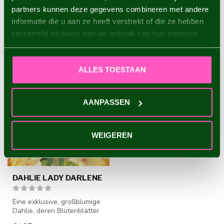
partners kunnen deze gegevens combineren met andere
informatie die u aan ze heeft verstrekt of die ze hebben
ZULETZT ANGESEHEN
verzameld op basis van uw gebruik van hun services.
ALLES TOESTAAN
AANPASSEN
WEIGEREN
DAHLIE LADY DARLENE
Eine exklusive, großblumige
Dahlie, deren Blütenblätter
sich elegant nach hinten...