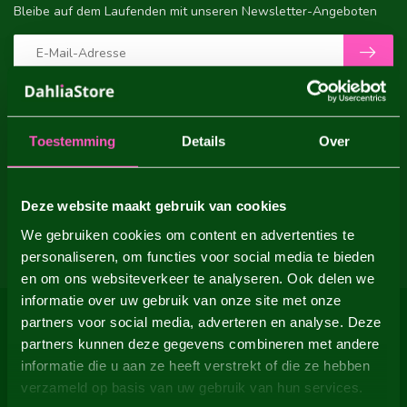
Bleibe auf dem Laufenden mit unseren Newsletter-Angeboten
ZUSATZINFORMATION
Toestemming
Details
Over
Wenn Sie Fragen zu unseren Produkten oder Ihrem Einkauf
haben, besuchen Sie bitte unsere Kundenservice-Seite. Hier
finden Sie unsere Firmendaten, Antworten auf häufig gestellte
Fragen und verschiedene Möglichkeiten, uns zu kontaktieren.
Deze website maakt gebruik van cookies
We gebruiken cookies om content en advertenties te
KUNDENDIENST
personaliseren, om functies voor social media te bieden
en om ons websiteverkeer te analyseren. Ook delen we
informatie over uw gebruik van onze site met onze
partners voor social media, adverteren en analyse. Deze
DAHLIA STORE
partners kunnen deze gegevens combineren met andere
informatie die u aan ze heeft verstrekt of die ze hebben
Loosterweg Zuid 23
verzameld op basis van uw gebruik van hun services.
2161 DT Lisse