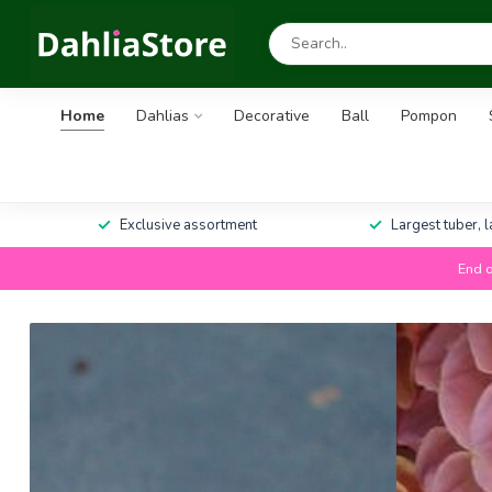
Home
Dahlias
Decorative
Ball
Pompon
Exclusive assortment
Largest tuber, 
End o