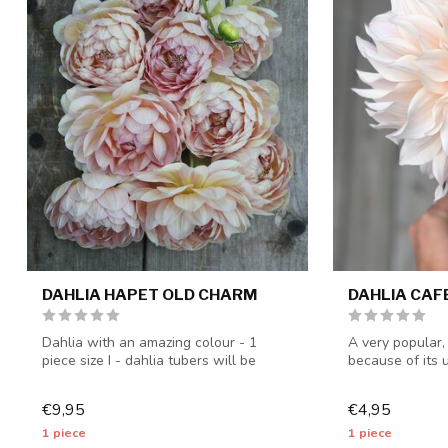
DAHLIA HAPET OLD CHARM
DAHLIA CAFE
Dahlia with an amazing colour - 1
A very popular,
piece size I - dahlia tubers will be
because of its 
shipped f...
size I - ...
€9,95
€4,95
1 piece
1 piece