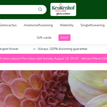
Semicactus
Anemoneflowering
Waterlily
Singleflowering
Gift cards
SALE
largest flower
Always 100% blooming guarantee
f sales season! Pre-sales start Sunday, August 16, 09:00 - delivery March 20