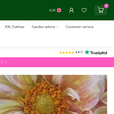
0
EUR
XXL Dahlias
Garden advice
Customer service
4.6
/5
27!