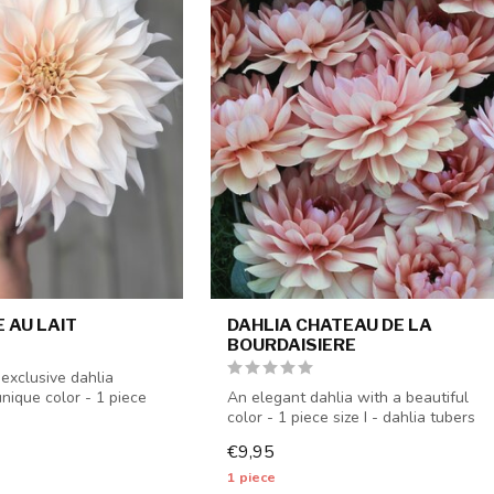
 AU LAIT
DAHLIA CHATEAU DE LA
BOURDAISIERE
 exclusive dahlia
unique color - 1 piece
An elegant dahlia with a beautiful
color - 1 piece size I - dahlia tubers
will b...
€9,95
1 piece