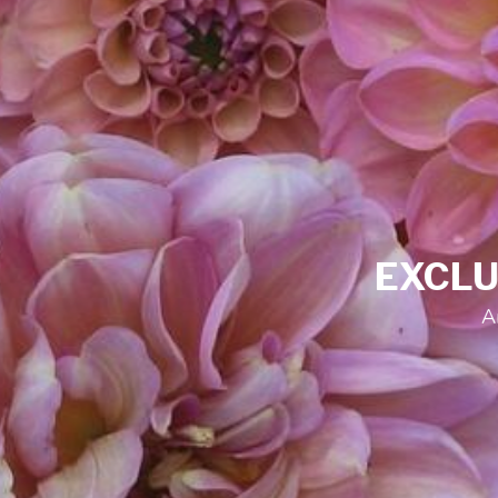
EXCLUSIVE ASSORTMENT
And a 100% bloom guarantee
SHOP NOW