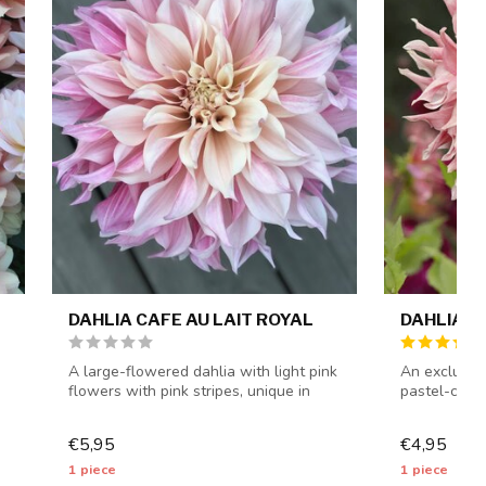
DAHLIA CAFE AU LAIT ROYAL
DAHLIA P
A large-flowered dahlia with light pink
An exclusive
flowers with pink stripes, unique in
pastel-color
its...
- da...
€5,95
€4,95
1 piece
1 piece