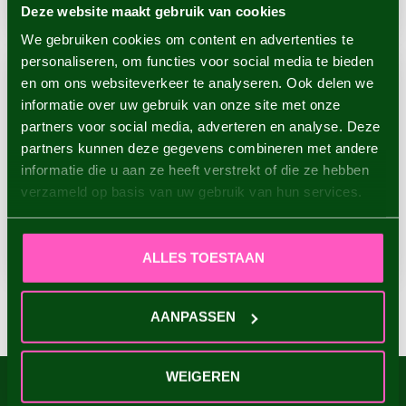
Waterlily
Singleflowering
Deze website maakt gebruik van cookies
We gebruiken cookies om content en advertenties te
personaliseren, om functies voor social media te bieden
en om ons websiteverkeer te analyseren. Ook delen we
informatie over uw gebruik van onze site met onze
partners voor social media, adverteren en analyse. Deze
partners kunnen deze gegevens combineren met andere
informatie die u aan ze heeft verstrekt of die ze hebben
verzameld op basis van uw gebruik van hun services.
XXL Dahlias
Garden advice
ALLES TOESTAAN
AANPASSEN
WEIGEREN
SUBSCRIBE TO OUR NEWSLETTER