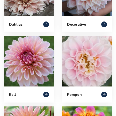
Dahlias
Decorative
Ball
Pompon