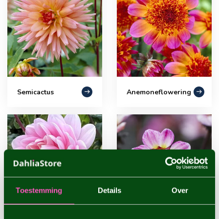
Semicactus
Anemoneflowering
Toestemming
Details
Over