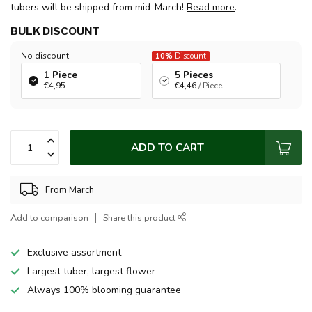
tubers will be shipped from mid-March!
Read more
.
BULK DISCOUNT
No discount
10%
Discount
1 Piece
5 Pieces
€4,95
€4,46
/ Piece
ADD TO CART
From March
Add to comparison
Share this product
Exclusive assortment
Largest tuber, largest flower
Always 100% blooming guarantee