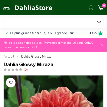
0
MENU
La plus grande tubercule, la plus grande fleur
Garantie de
4.6
/5
Fin de la saison des soldes ! Préventes dimanche 16 août, 09h00 -
livraison en mars 2027 !
Accueil
/
Dahlia Glossy Miraza
Dahlia Glossy Miraza
(0)