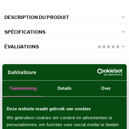
DESCRIPTION DU PRODUIT
SPÉCIFICATIONS
ÉVALUATIONS
PRODUITS CONNEXES
Dahlia Copperboy
€4,95
Toestemming
Details
Over
Deze website maakt gebruik van cookies
Dahlia Cornel Brons
€4,95
We gebruiken cookies om content en advertenties te
personaliseren, om functies voor social media te bieden