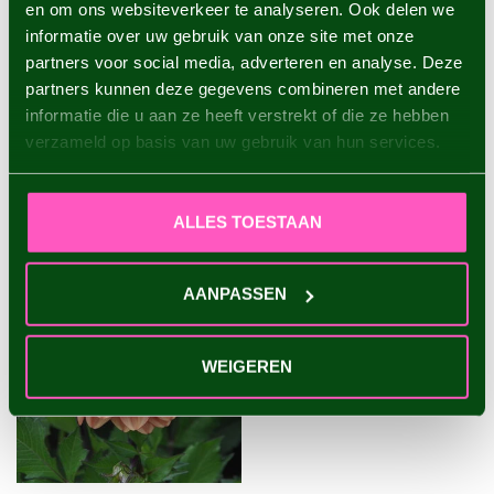
en om ons websiteverkeer te analyseren. Ook delen we
informatie over uw gebruik van onze site met onze
Dahlia Fairway Spur
partners voor social media, adverteren en analyse. Deze
€4,95
partners kunnen deze gegevens combineren met andere
informatie die u aan ze heeft verstrekt of die ze hebben
verzameld op basis van uw gebruik van hun services.
VU(S) RÉCEMMENT
ALLES TOESTAAN
AANPASSEN
WEIGEREN