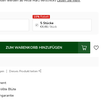
ollen werden ab Mitte März verschickt!
Lesen Sie mehr
.
10%
Rabatt
5 Stücke
€4,46
/ Stück
ZUM WARENKORB HINZUFÜGEN
gen
Dieses Produkt teilen
ment
rößte Blüte
hgarantie