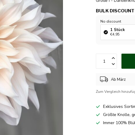
Größe I - Dahlienkn
BULK DISCOUNT
No discount
1 Stück
€4,95
Ab März
Zum Vergleich hinzufü
Exklusives Sorti
Größte Knolle, g
Immer 100% Blü