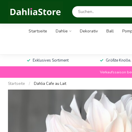
Startseite
Dahlie
Dekorativ
Ball
Pom
Exklusives Sortiment
Größte Knolle,
Verkaufssaison bee
Startseite
/
Dahlia Cafe au Lait