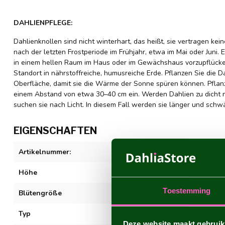
DAHLIENPFLEGE:
Dahlienknollen sind nicht winterhart, das heißt, sie vertragen kei
nach der letzten Frostperiode im Frühjahr, etwa im Mai oder Juni. E
in einem hellen Raum im Haus oder im Gewächshaus vorzupflücken
Standort in nährstoffreiche, humusreiche Erde. Pflanzen Sie die D
Oberfläche, damit sie die Wärme der Sonne spüren können. Pflanz
einem Abstand von etwa 30–40 cm ein. Werden Dahlien zu dicht n
suchen sie nach Licht. In diesem Fall werden sie länger und schw
EIGENSCHAFTEN
Artikelnummer:
Cafe au Lait
Höhe
80-100 cm
Toestemming
Blütengröße
20-30 cm
Typ
Dekorativ
Deze website maakt gebruik