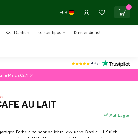
0
EUR
XXL Dahlien
Gartentipps
Kundendienst
4.6
/5
ng im März 2027!
ws
CAFE AU LAIT
Auf Lager
gartigen Farbe eine sehr beliebte, exklusive Dahlie - 1 Stück