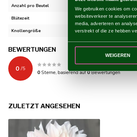
Anzahl pro Beutel
1
We gebruiken cookies om cont
websiteverkeer te analyseren
Blütezeit
VII-XI
media, adverteren en analys
Knollengröße
I
verstrekt of die ze hebben v
BEWERTUNGEN
WEIGEREN
0
/
5
0
Sterne, basierend auf
0
Bewertungen
ZULETZT ANGESEHEN