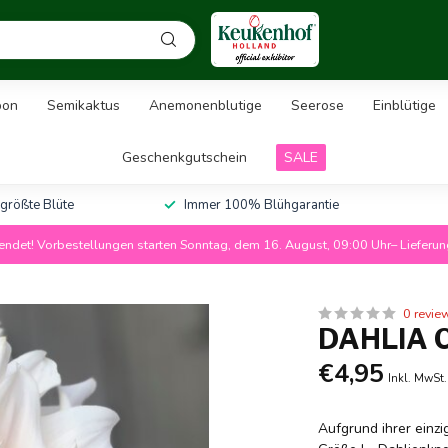
pon
Semikaktus
Anemonenblutige
Seerose
Einblütige
Geschenkgutschein
SALE
 größte Blüte
Immer 100% Blühgarantie
ndet! Vorbestellungen starten Sonntag, dem 16. August, 09:00 Uhr– Lieferu
0 revie
DAHLIA 
€4,95
Inkl. MwSt.
Aufgrund ihrer einzi