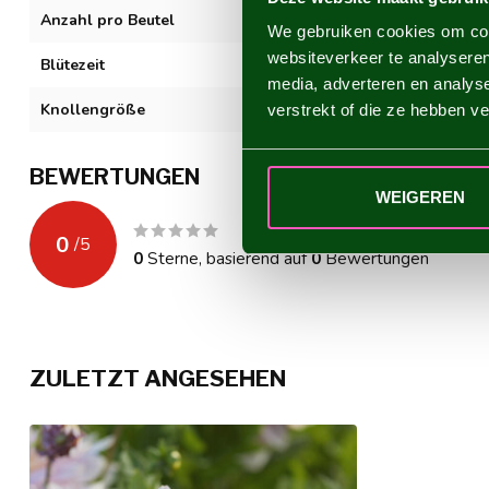
Anzahl pro Beutel
1
We gebruiken cookies om cont
websiteverkeer te analyseren
Blütezeit
VII-XI
media, adverteren en analys
Knollengröße
I
verstrekt of die ze hebben v
BEWERTUNGEN
WEIGEREN
0
/
5
0
Sterne, basierend auf
0
Bewertungen
ZULETZT ANGESEHEN