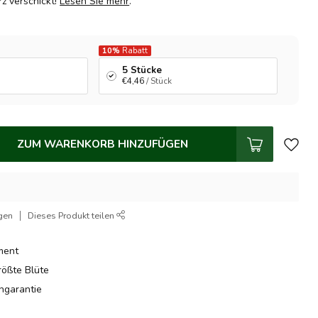
z verschickt!
Lesen Sie mehr
.
10%
Rabatt
5 Stücke
€4,46
/ Stück
ZUM WARENKORB HINZUFÜGEN
gen
Dieses Produkt teilen
ment
rößte Blüte
hgarantie