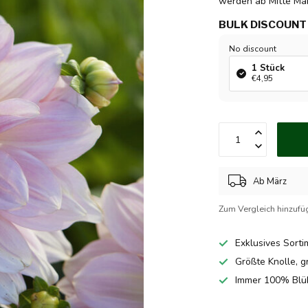
werden ab Mitte Mär
BULK DISCOUNT
No discount
1 Stück
€4,95
Ab März
Zum Vergleich hinzufü
Exklusives Sorti
Größte Knolle, g
Immer 100% Blü