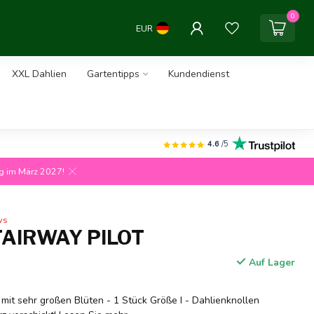
0
EUR
XXL Dahlien
Gartentipps
Kundendienst
4.6
/5
ng im März 2027!
ws
FAIRWAY PILOT
Auf Lager
 mit sehr großen Blüten - 1 Stück Größe I - Dahlienknollen