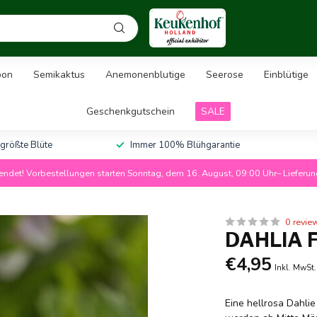
pon
Semikaktus
Anemonenblutige
Seerose
Einblütige
Geschenkgutschein
SALE
 größte Blüte
Immer 100% Blühgarantie
ndet! Vorbestellungen starten Sonntag, dem 16. August, 09:00 Uhr– Lieferu
0 revie
DAHLIA 
€4,95
Inkl. MwSt.
Eine hellrosa Dahlie