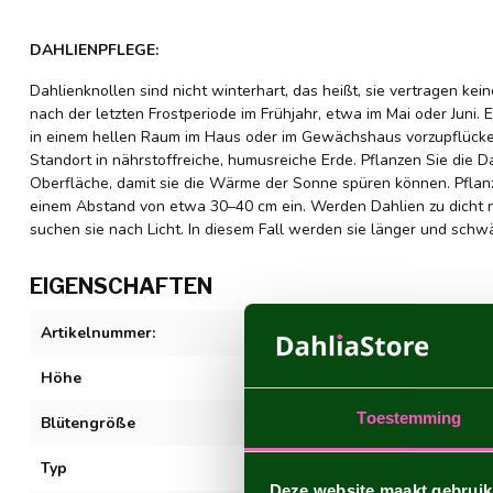
DAHLIENPFLEGE:
Dahlienknollen sind nicht winterhart, das heißt, sie vertragen kei
nach der letzten Frostperiode im Frühjahr, etwa im Mai oder Juni. E
in einem hellen Raum im Haus oder im Gewächshaus vorzupflücken
Standort in nährstoffreiche, humusreiche Erde. Pflanzen Sie die D
Oberfläche, damit sie die Wärme der Sonne spüren können. Pflanz
einem Abstand von etwa 30–40 cm ein. Werden Dahlien zu dicht n
suchen sie nach Licht. In diesem Fall werden sie länger und sch
EIGENSCHAFTEN
Artikelnummer:
Fairway Pilot
Höhe
80-100 cm
Toestemming
Blütengröße
20-30 cm
Typ
Dekorativ
Deze website maakt gebruik