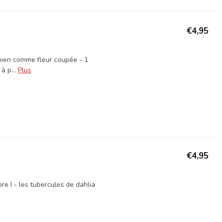
€4,95
 bien comme fleur coupée - 1
à p...
Plus
€4,95
bre I - les tubercules de dahlia