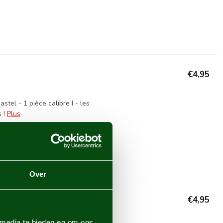
€4,95
tel - 1 pièce calibre I - les
 !
Plus
Over
€4,95
 media te bieden en om ons