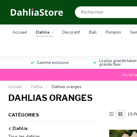
Accueil
Dahlia
Decoratif
Ball
Pompon
Sem
La plus grande tuberc
Gamme exclusive
grande fleur
Fin de l
Accueil
/
Dahlia
/
Dahlias oranges
DAHLIAS ORANGES
15
Pr
CATÉGORIES
Dahlia
Tous les dahlias