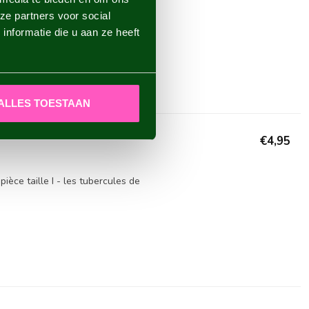
ngent de couleur - 1 pièce
ze partners voor social
r ...
Plus
nformatie die u aan ze heeft
ALLES TOESTAAN
€4,95
èce taille I - les tubercules de