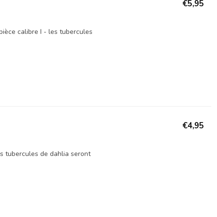
€5,95
èce calibre I - les tubercules
€4,95
es tubercules de dahlia seront