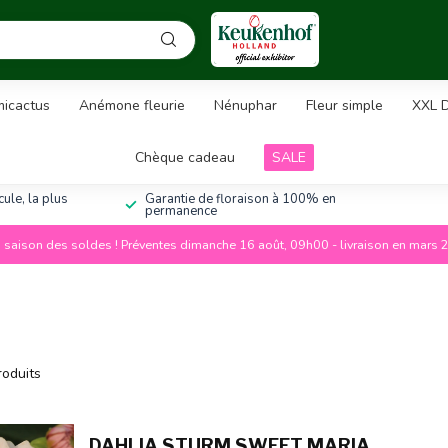
icactus
Anémone fleurie
Nénuphar
Fleur simple
XXL D
Chèque cadeau
SALE
ule, la plus
Garantie de floraison à 100% en
permanence
a saison des soldes ! Préventes dimanche 16 août, 09h00 - livraison en mars 
oduits
DAHLIA STURM SWEET MARIA